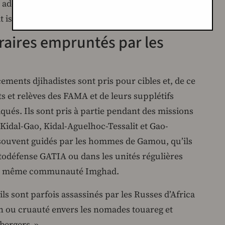
s adolescents près de Talataye, dans la zone des
at islamique, selon les réseaux sociaux pro-FLA.
éraires empruntés par les
ments djihadistes sont pris pour cibles et, de ce
 et relèves des FAMA et de leurs supplétifs
ués. Ils sont pris à partie pendant des missions
 Kidal-Gao, Kidal-Aguelhoc-Tessalit et Gao-
t souvent guidés par les hommes de Gamou, qu’ils
utodéfense GATIA ou dans les unités régulières
 la même communauté Imghad.
ls sont parfois assassinés par les Russes d’Africa
n ou cruauté envers les nomades touareg et
bergers ».