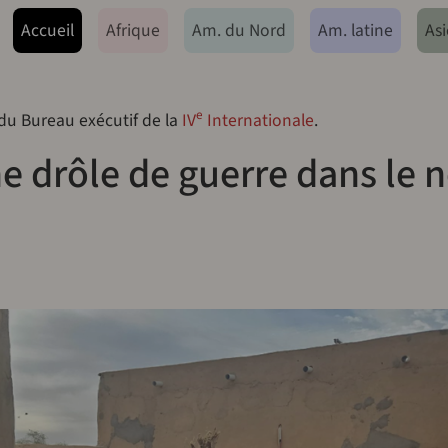
ação principal
Accueil
Afrique
Am. du Nord
Am. latine
Asi
e
 du Bureau exécutif de la
IV
Internationale
.
e drôle de guerre dans le 