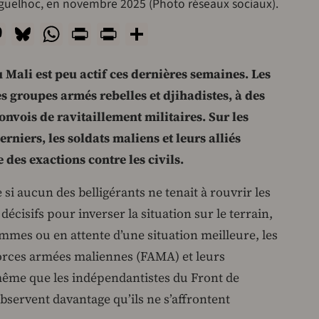
guelhoc, en novembre 2025 (Photo réseaux sociaux).
l
acebook
Mastodon
Bluesky
WhatsApp
Print
PrintFriendly
Share
u Mali est peu actif ces dernières semaines. Les
des groupes armés rebelles et djihadistes, à des
onvois de ravitaillement militaires. Sur les
rniers, les soldats maliens et leurs alliés
des exactions contre les civils.
i aucun des belligérants ne tenait à rouvrir les
cisifs pour inverser la situation sur le terrain,
mes ou en attente d’une situation meilleure, les
 forces armées maliennes (FAMA) et leurs
 même que les indépendantistes du Front de
observent davantage qu’ils ne s’affrontent