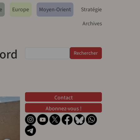
e
Europe
Moyen-Orient
Stratégie
Archives
nord
Rechercher
Contact
Contact
Abonnez-vous !