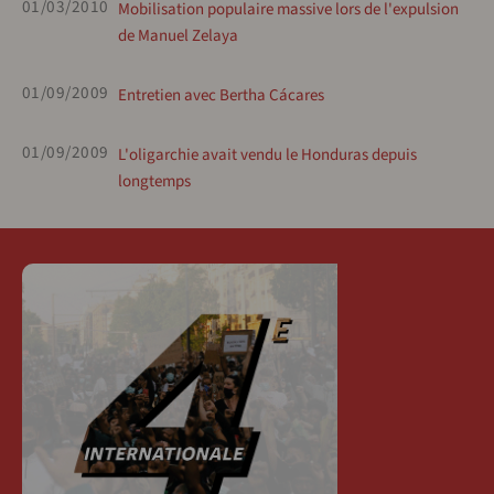
01/03/2010
Mobilisation populaire massive lors de l'expulsion
de Manuel Zelaya
01/09/2009
Entretien avec Bertha Cácares
01/09/2009
L'oligarchie avait vendu le Honduras depuis
longtemps