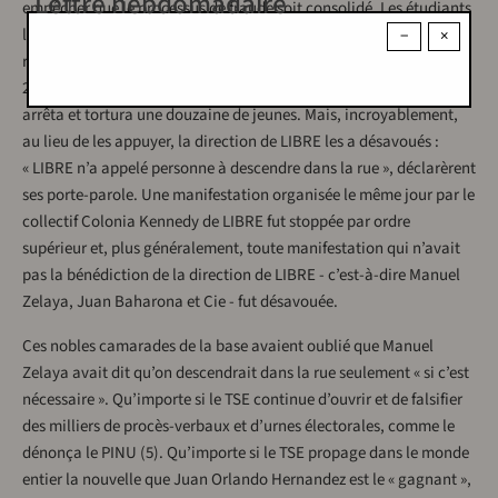
Lettre hebdomadaire
empêcher que le processus de fraude soit consolidé. Les étudiants
l’ont bien compris, et ils sont immédiatement descendus dans la
−
×
rue pour protester contre un tel affront à la dignité citoyenne les
26 et 27 novembre. Ils furent durement réprimés par la police, qui
arrêta et tortura une douzaine de jeunes. Mais, incroyablement,
au lieu de les appuyer, la direction de LIBRE les a désavoués :
« LIBRE n’a appelé personne à descendre dans la rue », déclarèrent
ses porte-parole. Une manifestation organisée le même jour par le
collectif Colonia Kennedy de LIBRE fut stoppée par ordre
supérieur et, plus généralement, toute manifestation qui n’avait
pas la bénédiction de la direction de LIBRE - c’est-à-dire Manuel
Zelaya, Juan Baharona et Cie - fut désavouée.
Ces nobles camarades de la base avaient oublié que Manuel
Zelaya avait dit qu’on descendrait dans la rue seulement « si c’est
nécessaire ». Qu’importe si le TSE continue d’ouvrir et de falsifier
des milliers de procès-verbaux et d’urnes électorales, comme le
dénonça le PINU (5). Qu’importe si le TSE propage dans le monde
entier la nouvelle que Juan Orlando Hernandez est le « gagnant »,