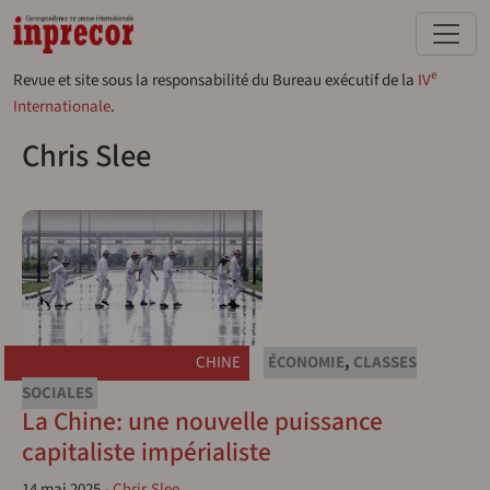
Aller au contenu principal
e
Revue et site sous la responsabilité du Bureau exécutif de la
IV
Internationale
.
Chris Slee
CHINE
ÉCONOMIE
,
CLASSES
SOCIALES
La Chine: une nouvelle puissance
capitaliste impérialiste
14 mai 2025
-
Chris Slee