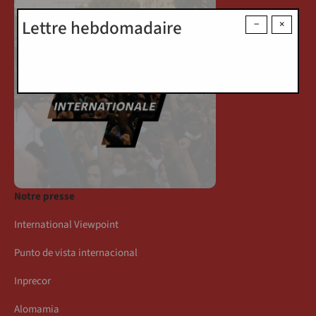
Lettre hebdomadaire
−
×
Notre presse
International Viewpoint
Punto de vista internacional
Inprecor
Alomamia