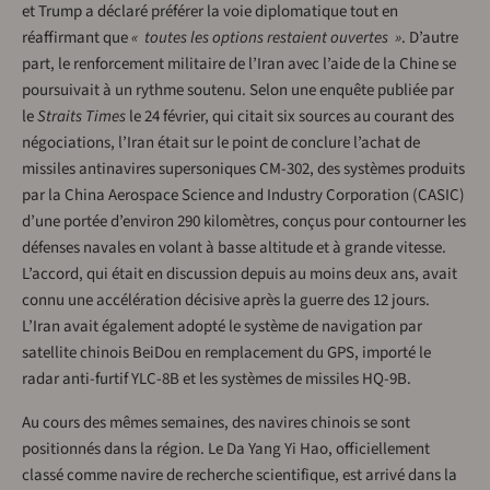
et Trump a déclaré préférer la voie diplomatique tout en
réaffirmant que
« toutes les options restaient ouvertes »
. D’autre
part, le renforcement militaire de l’Iran avec l’aide de la Chine se
poursuivait à un rythme soutenu. Selon une enquête publiée par
le
Straits Times
le 24 février, qui citait six sources au courant des
négociations, l’Iran était sur le point de conclure l’achat de
missiles antinavires supersoniques CM-302, des systèmes produits
par la China Aerospace Science and Industry Corporation (CASIC)
d’une portée d’environ 290 kilomètres, conçus pour contourner les
défenses navales en volant à basse altitude et à grande vitesse.
L’accord, qui était en discussion depuis au moins deux ans, avait
connu une accélération décisive après la guerre des 12 jours.
L’Iran avait également adopté le système de navigation par
satellite chinois BeiDou en remplacement du GPS, importé le
radar anti-furtif YLC-8B et les systèmes de missiles HQ-9B.
Au cours des mêmes semaines, des navires chinois se sont
positionnés dans la région. Le Da Yang Yi Hao, officiellement
classé comme navire de recherche scientifique, est arrivé dans la