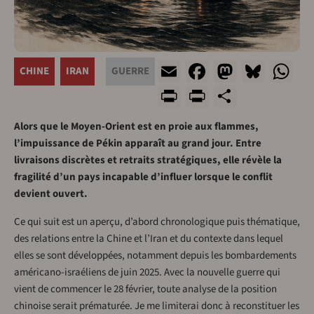
Email
Facebook
Mastod
Blue
W
CHINE
IRAN
GUERRE
Print
PrintFriend
Share
Alors que le Moyen-Orient est en proie aux flammes,
l’impuissance de Pékin apparaît au grand jour. Entre
livraisons discrètes et retraits stratégiques, elle révèle la
fragilité d’un pays incapable d’influer lorsque le conflit
devient ouvert.
Ce qui suit est un aperçu, d’abord chronologique puis thématique,
des relations entre la Chine et l’Iran et du contexte dans lequel
elles se sont développées, notamment depuis les bombardements
américano-israéliens de juin 2025. Avec la nouvelle guerre qui
vient de commencer le 28 février, toute analyse de la position
chinoise serait prématurée. Je me limiterai donc à reconstituer les