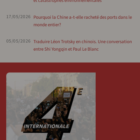
et catastrophes environnementales
17/05/2026
Pourquoi la Chine a-t-elle racheté des ports dans le
monde entier?
05/05/2026
Traduire Léon Trotsky en chinois. Une conversation
entre Shi Yongqin et Paul Le Blanc