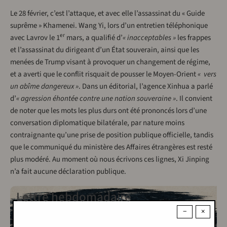
Le 28 février, c’est l’attaque, et avec elle l’assassinat du « Guide
suprême » Khamenei. Wang Yi, lors d’un entretien téléphonique
er
avec Lavrov le 1
mars, a qualifié d’
« inacceptables »
les frappes
et l’assassinat du dirigeant d’un État souverain, ainsi que les
menées de Trump visant à provoquer un changement de régime,
et a averti que le conflit risquait de pousser le Moyen-Orient
« vers
un abîme dangereux »
. Dans un éditorial, l’agence Xinhua a parlé
d’
« agression éhontée contre une nation souveraine »
. Il convient
de noter que les mots les plus durs ont été prononcés lors d’une
conversation diplomatique bilatérale, par nature moins
contraignante qu’une prise de position publique officielle, tandis
que le communiqué du ministère des Affaires étrangères est resté
plus modéré. Au moment où nous écrivons ces lignes, Xi Jinping
n’a fait aucune déclaration publique.
Lettre hebdomadaire
−
×