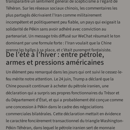
transparaître un sentiment général de scepticisme à l’égard de
Téhéran. Sur les réseaux sociaux chinois, les commentaires les
plus partagés décrivaient l’Iran comme militairement
incompétent et politiquement peu fiable, un pays qui exigeait la
solidarité de Pékin sans avoir adhéré avec conviction au
partenariat. Un message très diffusé sur WeChat résumait le ton
dominant par une formule forte : l’Iran voulait que la Chine
prenne les balles à sa place, et c’était purement fantaisiste.
De l’été à l’hiver : entre pétrole,
armes et pressions américaines
Un élément peu remarqué dans les jours qui ont suivi le cessez-le-
feu mérite notre attention. Le 24 juin, Trump a déclaré que la
Chine pouvait continuer à acheter du pétrole iranien, une
déclaration qui a surpris ses propres fonctionnaires du Trésor et
du Département d’État, et qui a probablement été conçue comme
une concession à Pékin dans le cadre des négociations
commerciales bilatérales. Cette déclaration mettait en évidence
le caractère foncièrement transactionnel du triangle Washington-
Pékin-Téhéran, dans lequel le pétrole iranien sert de monnaie