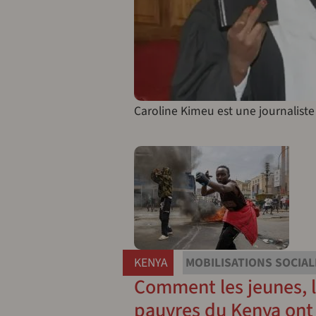
Caroline Kimeu est une journaliste
KENYA
MOBILISATIONS SOCIAL
Comment les jeunes, l
pauvres du Kenya ont 