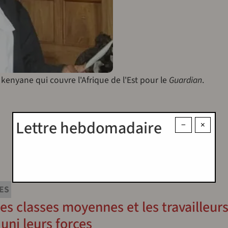
 kenyane qui couvre l'Afrique de l'Est pour le
Guardian
.
Lettre hebdomadaire
−
×
ES
es classes moyennes et les travailleur
uni leurs forces