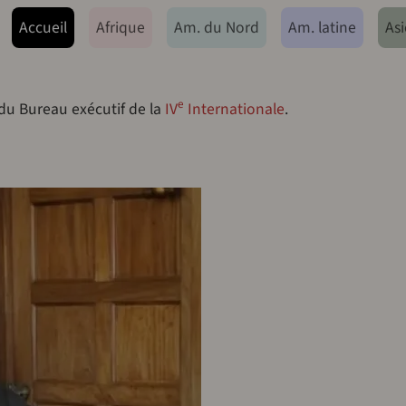
ação principal
Accueil
Afrique
Am. du Nord
Am. latine
Asi
e
 du Bureau exécutif de la
IV
Internationale
.
u