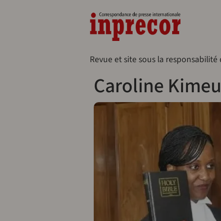
Aller au contenu principal
Naveg
Revue et site sous la responsabilité
Caroline Kime