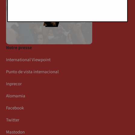
Notre presse
International Viewpoint
Punto de vista internacional
Inprecor
Alomamia
Facebook
Twitter
Mastodon