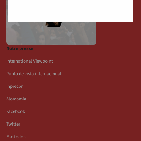
Notre presse
International Viewpoint
Punto de vista internacional
Inprecor
Alomamia
Facebook
Twitter
Mastodon