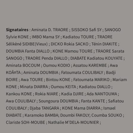
Signataires
: Aminata D. TRAORE ; SISSOKO Safi SY ; SANOGO
Sylvie KONE ; IMBO Mama SY ; Kadiatou TOURE ; TRAORE
Sélikèné SIDIBE(Vieux) ; DICKO Rokia SACKO ; Ténin DIAKITE ;
DOUMBIA Fanta DIALLO ; KONE Mamou TOURE ; TRAORE Sarata
SANOGO ; TRAORE Penda DIALLO ; DIABATE Kadiatou KOUYATE ;
Aminata BOCOUM ; Oumou KODIO ; Assatou KAREMBE ; Awa
KOÂ¤TA ; Aminata DOUMBIA ; Fatoumata COULIBALY ; Badji
BOIRE ; Awa TOURE ; Bintou KONE ; Fatoumata MARIKO ; Mariam
KONE ; Minata DIARRA ; Oumou KEITA ; Kadiatou DIALLO ;
Kankou KONE ; Rokia NIARE ; Kadia DJIRE ; Ada NANTOUMA ;
Awa COULIBALY ; Soungoura DOUMBIA ; Fanta KANTE ; Safiatou
COULIBALY ; Djaba TANGARA ; KONE Mama DIARRA ; Ismael
DIABATE ; Karamoko BAMBA; Doumbi FAKOLY; Coumba SOUKO ;
Clariste SOH-MOUBE ; Nathalie M’DELA-MOUNIER ;