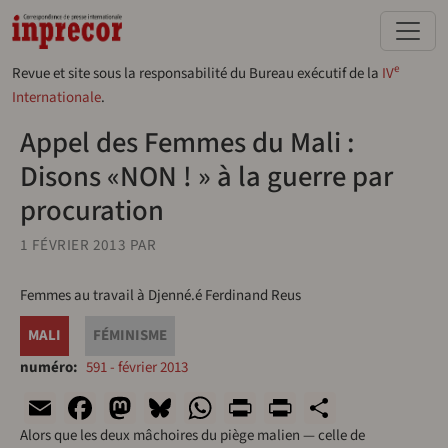
Aller au contenu principal
e
Revue et site sous la responsabilité du Bureau exécutif de la
IV
Internationale
.
Appel des Femmes du Mali :
Disons «NON ! » à la guerre par
procuration
1 FÉVRIER 2013
PAR
Femmes au travail à Djenné.é Ferdinand Reus
MALI
FÉMINISME
numéro
591 - février 2013
Email
Facebook
Mastodon
Bluesky
WhatsApp
Print
PrintFriend
Share
Alors que les deux mâchoires du piège malien — celle de