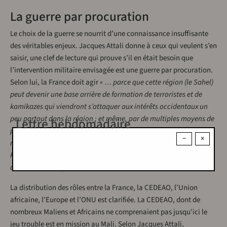
La guerre par procuration
Le choix de la guerre se nourrit d’une connaissance insuffisante
des véritables enjeux. Jacques Attali donne à ceux qui veulent s’en
saisir, une clef de lecture qui prouve s’il en était besoin que
l’intervention militaire envisagée est une guerre par procuration.
Selon lui, la France doit agir
« … parce que cette région (le Sahel)
peut devenir une base arrière de formation de terroristes et de
kamikazes qui viendront s’attaquer aux intérêts occidentaux un
peu partout dans la région ; et même, par de multiples moyens de
Lettre hebdomadaire
passage, en Europe. Ils ne sont encore que quelques centaines ; si
−
×
rien n’est fait, ils seront bientôt plusieurs milliers, venus du
Pakistan, d’Indonésie et d’Amérique Latine. Et les gisements
d’uranium du Niger, essentiels à la France, ne sont pas loin. »
(4)
La distribution des rôles entre la France, la CEDEAO, l’Union
africaine, l’Europe et l’ONU est clarifiée. La CEDEAO, dont de
nombreux Maliens et Africains ne comprenaient pas jusqu’ici le
jeu trouble est en mission au Mali. Selon Jacques Attali,