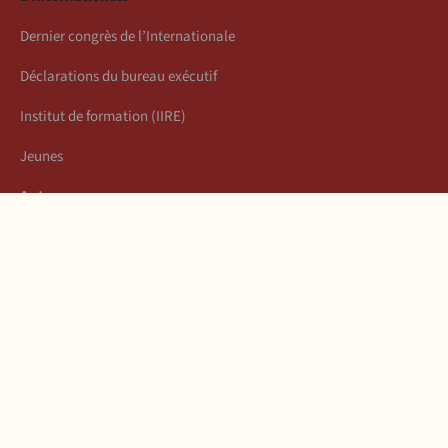
Dernier congrès de l’Internationale
Déclarations du bureau exécutif
Institut de formation (IIRE)
Jeunes
Auteurs
Économie
Connexion
Les articles de la semaine
À propos
Mentions légales