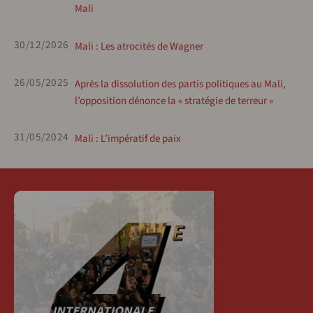
Mali
30/12/2026
Mali : Les atrocités de Wagner
26/05/2025
Après la dissolution des partis politiques au Mali,
l’opposition dénonce la « stratégie de terreur »
31/05/2024
Mali : L’impératif de paix