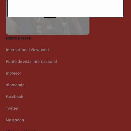
Notre presse
International Viewpoint
Punto de vista internacional
Inprecor
Alomamia
Facebook
Twitter
Mastodon