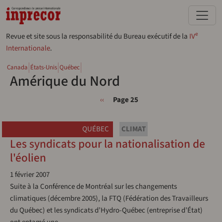
Aller au contenu principal
e
Revue et site sous la responsabilité du Bureau exécutif de la
IV
Internationale
.
Canada
États-Unis
Québec
Amérique du Nord
Pagination
Page précédente
‹‹
Page 25
QUÉBEC
CLIMAT
Les syndicats pour la nationalisation de
l'éolien
1 février 2007
Suite à la Conférence de Montréal sur les changements
climatiques (décembre 2005), la FTQ (Fédération des Travailleurs
du Québec) et les syndicats d’Hydro-Québec (entreprise d’État)