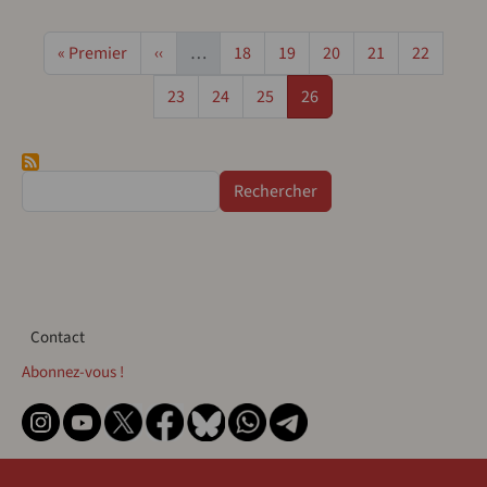
Pagination
Première page
Page précédente
Page
Page
Page
Page
Page
« Premier
‹‹
…
18
19
20
21
22
Page
Page
Page
Page
23
24
25
26
Rechercher
Contact
Contact
Abonnez-vous !