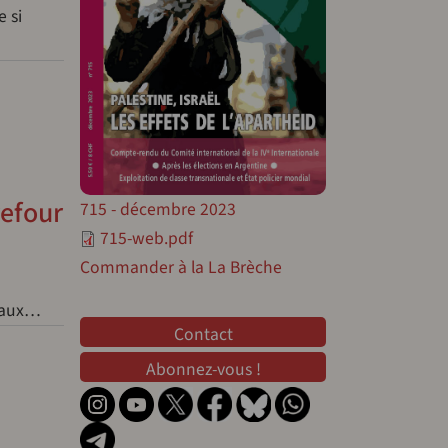
 si
refour
715 - décembre 2023
715-web.pdf
Commander à la La Brèche
onaux…
Contact
Contact
Abonnez-vous !