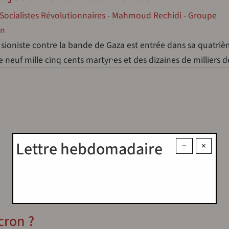
Socialistes Révolutionnaires
-
Mahmoud Rechidi
-
Groupe
an
 sioniste contre la bande de Gaza est entrée dans sa quatri
de neuf mille cinq cents martyr·es et des dizaines de milliers
Lettre hebdomadaire
−
×
cron ?