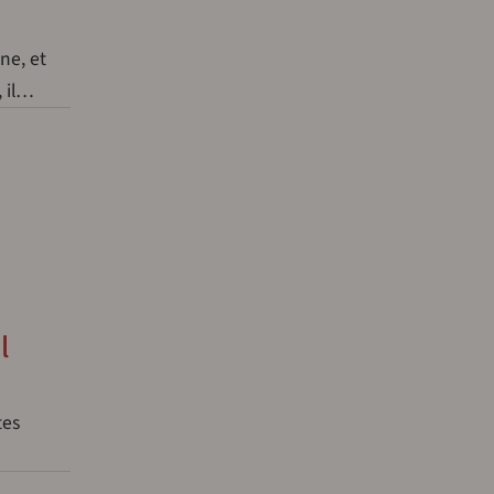
ne, et
, il…
l
tes