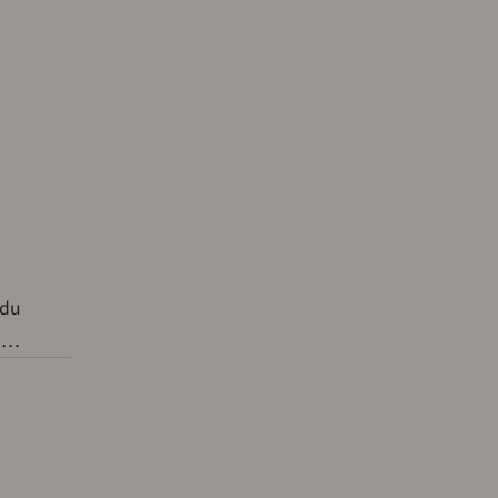
 du
 a…