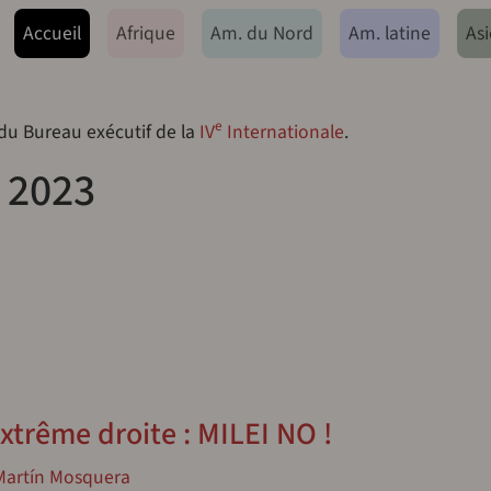
ação principal
Accueil
Afrique
Am. du Nord
Am. latine
Asi
e
 du Bureau exécutif de la
IV
Internationale
.
 2023
’extrême droite : MILEI NO !
Martín Mosquera