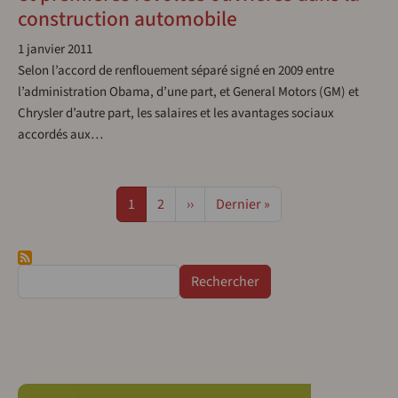
construction automobile
1 janvier 2011
Selon l’accord de renflouement séparé signé en 2009 entre
l’administration Obama, d’une part, et General Motors (GM) et
Chrysler d’autre part, les salaires et les avantages sociaux
accordés aux…
Pagination
Page
Page
Page suivante
Dernière page
1
2
››
Dernier »
Rechercher