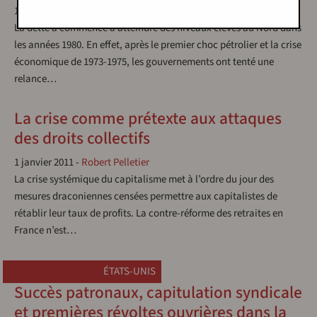
1 janvier 2011
-
Éric Toussaint
La dette a commencé à atteindre des niveaux élevés au Nord dans
les années 1980. En effet, après le premier choc pétrolier et la crise
économique de 1973-1975, les gouvernements ont tenté une
relance…
La crise comme prétexte aux attaques
des droits collectifs
1 janvier 2011
-
Robert Pelletier
La crise systémique du capitalisme met à l’ordre du jour des
mesures draconiennes censées permettre aux capitalistes de
rétablir leur taux de profits. La contre-réforme des retraites en
France n’est…
ÉTATS-UNIS
Succès patronaux, capitulation syndicale
et premières révoltes ouvrières dans la