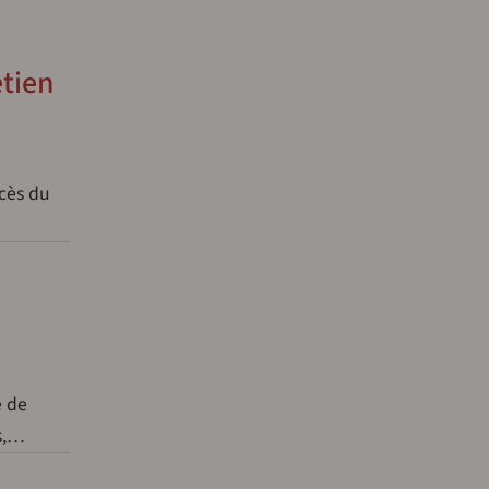
etien
cès du
e de
s,…