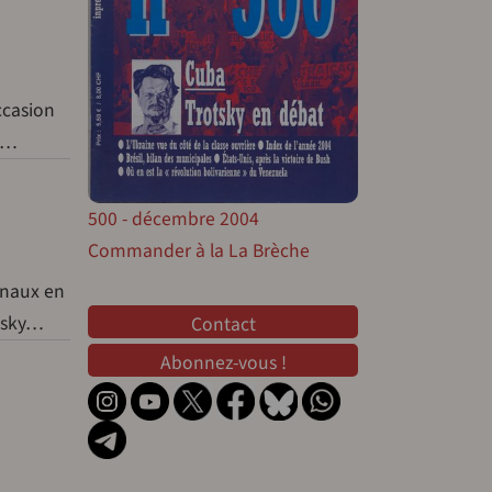
ccasion
rl…
500 - décembre 2004
Commander à la La Brèche
onaux en
Contact
otsky…
Contact
Abonnez-vous !