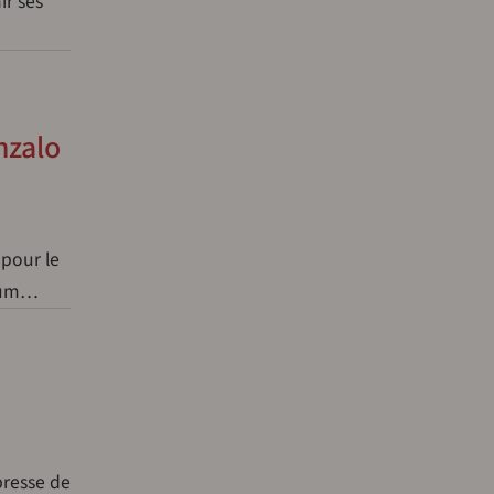
ir ses
nzalo
 pour le
ndum…
presse de