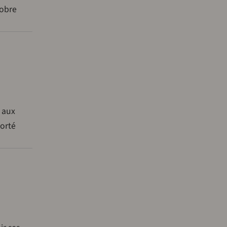
tobre
 aux
porté