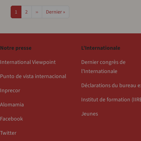
Page
Page
Page suivante
Dernière page
1
2
››
Dernier »
Notre presse
L’Internationale
International Viewpoint
Dernier congrès de
l’Internationale
Punto de vista internacional
Déclarations du bureau e
Inprecor
Institut de formation (IIR
Alomamia
Jeunes
Facebook
Twitter