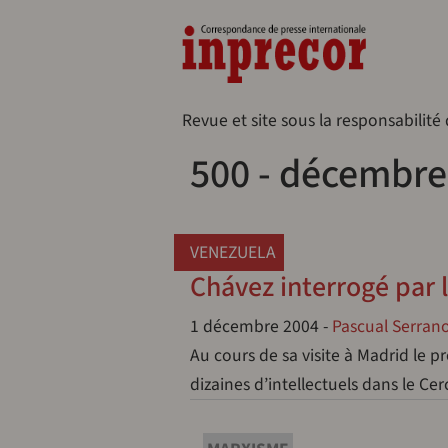
Aller au contenu principal
Naveg
Revue et site sous la responsabilité
500 - décembre
VENEZUELA
Chávez interrogé par l
1 décembre 2004
-
Pascual Serran
Au cours de sa visite à Madrid le 
dizaines d’intellectuels dans le C