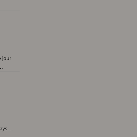
e jour
e…
pays.…