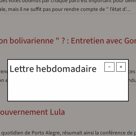
al des votes obtenus par chaque parti est important pour défin
e, mais il ne suffit pas pour rendre compte de " l’état d’…
ion bolivarienne " ? : Entretien avec Go
Lettre hebdomadaire
−
×
férendum révocatoire du 15 août dernier et ses conséquences
tion et le chavisme aujourd’hui ?Gonzalo Gomez : Le référe
 gouvernement Lula
quotidien de Porto Alegre, résumait ainsi la conférence de 