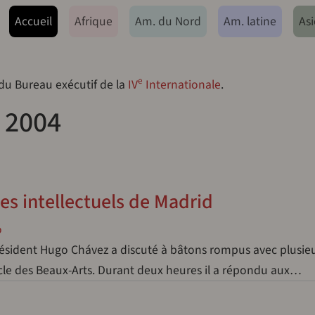
ação principal
Accueil
Afrique
Am. du Nord
Am. latine
Asi
e
 du Bureau exécutif de la
IV
Internationale
.
 2004
es intellectuels de Madrid
o
président Hugo Chávez a discuté à bâtons rompus avec plusie
ercle des Beaux-Arts. Durant deux heures il a répondu aux…