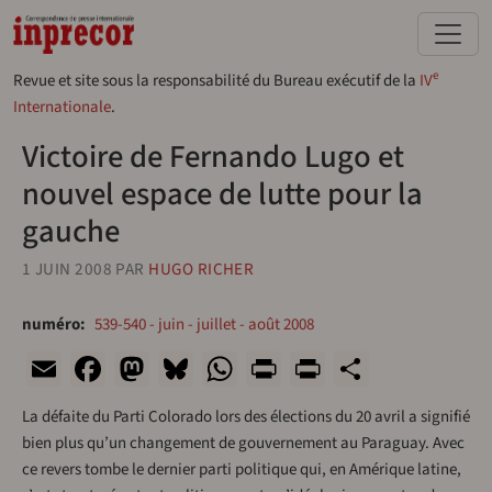
Aller au contenu principal
e
Revue et site sous la responsabilité du Bureau exécutif de la
IV
Internationale
.
Victoire de Fernando Lugo et
nouvel espace de lutte pour la
gauche
1 JUIN 2008
PAR
HUGO RICHER
numéro
539-540 - juin - juillet - août 2008
Email
Facebook
Mastodon
Bluesky
WhatsApp
Print
PrintFriend
Share
La défaite du Parti Colorado lors des élections du 20 avril a signifié
bien plus qu’un changement de gouvernement au Paraguay. Avec
ce revers tombe le dernier parti politique qui, en Amérique latine,