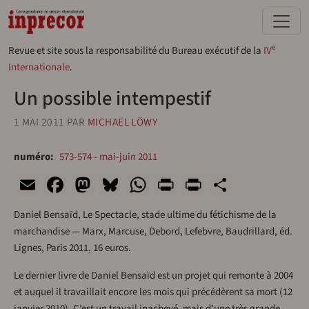
Aller au contenu principal
e
Revue et site sous la responsabilité du Bureau exécutif de la
IV
Internationale
.
Un possible intempestif
1 MAI 2011
PAR
MICHAEL LÖWY
numéro
573-574 - mai-juin 2011
Email
Facebook
Mastodon
Bluesky
WhatsApp
Print
PrintFriend
Share
Daniel Bensaïd, Le Spectacle, stade ultime du fétichisme de la
marchandise — Marx, Marcuse, Debord, Lefebvre, Baudrillard, éd.
Lignes, Paris 2011, 16 euros.
Le dernier livre de Daniel Bensaïd est un projet qui remonte à 2004
et auquel il travaillait encore les mois qui précédèrent sa mort (12
janvier 2010). C’est un travail inachevé, mais d’une très grande