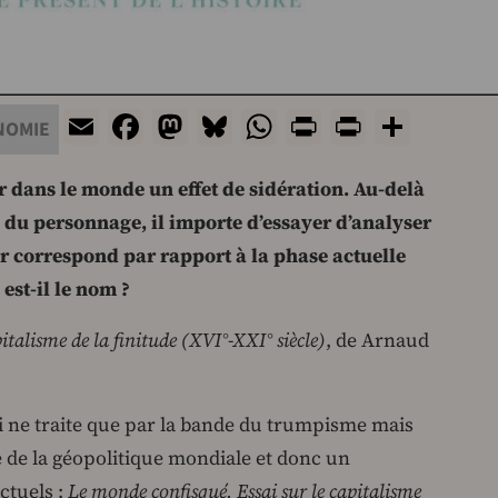
Email
Facebook
Mastodon
Bluesky
WhatsApp
Print
PrintFri
Share
NOMIE
 dans le monde un effet de sidération. Au-delà
 du personnage, il importe d’essayer d’analyser
r correspond par rapport à la phase actuelle
est-il le nom ?
italisme de la finitude (XVI°-XXI° siècle)
, de Arnaud
 ne traite que par la bande du trumpisme mais
e de la géopolitique mondiale et donc un
ctuels :
Le monde confisqué. Essai sur le capitalisme