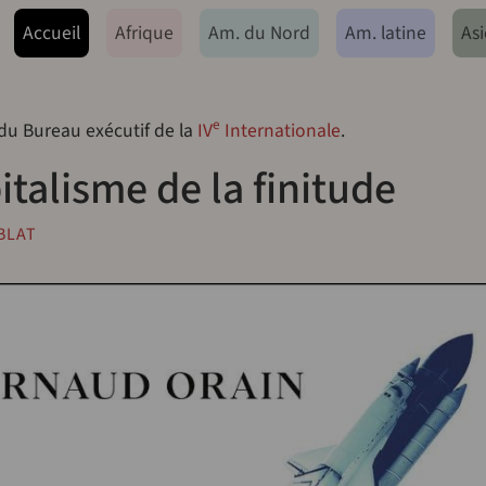
ação principal
Accueil
Afrique
Am. du Nord
Am. latine
Asi
e
 du Bureau exécutif de la
IV
Internationale
.
italisme de la finitude
BLAT