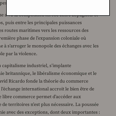
es telles qu’il les expose.
e a vu la compétition féroce entre Espagnols et
, puis entre les principales puissances
s routes maritimes vers les ressources des
 première phase de l’expansion coloniale où
e à s’arroger le monopole des échanges avec les
ôle par la violence.
 capitalisme industriel, s’implante
 britannique, le libéralisme économique et le
avid Ricardo fonde la théorie du commerce
l’échange international accroit le bien être de
 le libre commerce permet d’accéder aux
 de territoires n’est plus nécessaire. La poussée
mie avec des exceptions, dont deux importantes :