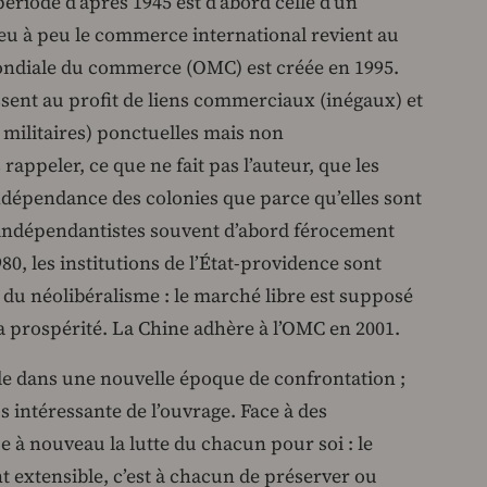
riode d’après 1945 est d’abord celle d’un
Peu à peu le commerce international revient au
mondiale du commerce (OMC) est créée en 1995.
sent au profit de liens commerciaux (inégaux) et
 militaires) ponctuelles mais non
 rappeler, ce que ne fait pas l’auteur, que les
indépendance des colonies que parce qu’elles sont
indépendantistes souvent d’abord férocement
0, les institutions de l’État-providence sont
e du néolibéralisme : le marché libre est supposé
la prospérité. La Chine adhère à l’OMC en 2001.
e dans une nouvelle époque de confrontation ;
us intéressante de l’ouvrage. Face à des
e à nouveau la lutte du chacun pour soi : le
t extensible, c’est à chacun de préserver ou