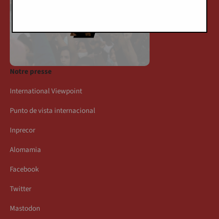
Notre presse
International Viewpoint
Punto de vista internacional
Inprecor
Alomamia
Facebook
Twitter
Mastodon