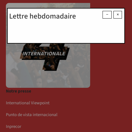
Lettre hebdomadaire
−
×
Notre presse
International Viewpoint
Punto de vista internacional
Inprecor