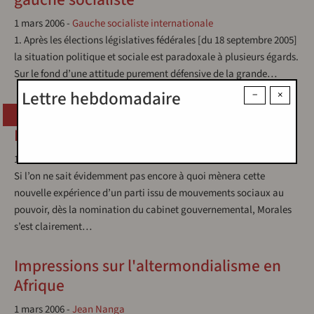
1 mars 2006
-
Gauche socialiste internationale
1. Après les élections législatives fédérales [du 18 septembre 2005]
la situation politique et sociale est paradoxale à plusieurs égards.
Sur le fond d’une attitude purement défensive de la grande…
Lettre hebdomadaire
−
×
BOLIVIE
Le défi de Morales
1 mars 2006
-
Hervé Do Alto
Si l’on ne sait évidemment pas encore à quoi mènera cette
nouvelle expérience d’un parti issu de mouvements sociaux au
pouvoir, dès la nomination du cabinet gouvernemental, Morales
s’est clairement…
Impressions sur l'altermondialisme en
Afrique
1 mars 2006
-
Jean Nanga