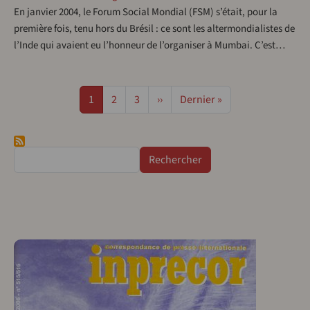
En janvier 2004, le Forum Social Mondial (FSM) s’était, pour la
première fois, tenu hors du Brésil : ce sont les altermondialistes de
l’Inde qui avaient eu l’honneur de l’organiser à Mumbai. C’est…
Pagination
Page
Page
Page
Page suivante
Dernière page
1
2
3
››
Dernier »
Rechercher