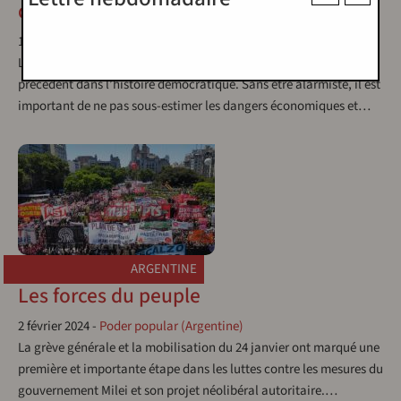
droite
13 mars 2024
-
Poder popular (Argentine)
L’Argentine vit une expérience néolibérale autoritaire sans
précédent dans l’histoire démocratique. Sans être alarmiste, il est
important de ne pas sous-estimer les dangers économiques et…
ARGENTINE
Les forces du peuple
2 février 2024
-
Poder popular (Argentine)
La grève générale et la mobilisation du 24 janvier ont marqué une
première et importante étape dans les luttes contre les mesures du
gouvernement Milei et son projet néolibéral autoritaire.…