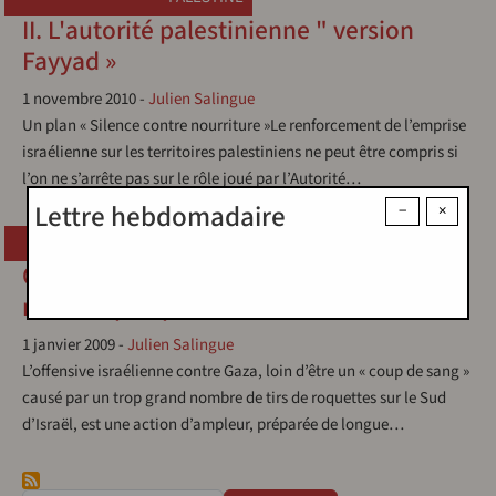
II. L'autorité palestinienne " version
Fayyad »
1 novembre 2010
-
Julien Salingue
Un plan « Silence contre nourriture »Le renforcement de l’emprise
israélienne sur les territoires palestiniens ne peut être compris si
l’on ne s’arrête pas sur le rôle joué par l’Autorité…
Lettre hebdomadaire
−
×
PALESTINE
,
ISRAËL
Offensive israélienne contre Gaza : une
mise en perspective
1 janvier 2009
-
Julien Salingue
L’offensive israélienne contre Gaza, loin d’être un « coup de sang »
causé par un trop grand nombre de tirs de roquettes sur le Sud
d’Israël, est une action d’ampleur, préparée de longue…