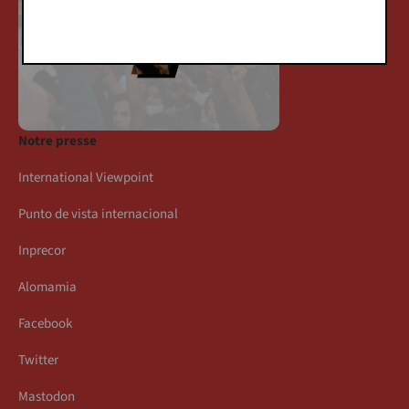
Notre presse
International Viewpoint
Punto de vista internacional
Inprecor
Alomamia
Facebook
Twitter
Mastodon