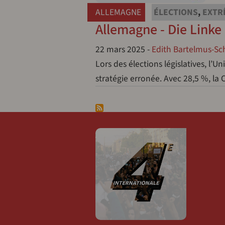
ALLEMAGNE
ÉLECTIONS
,
EXTR
Allemagne - Die Linke
22 mars 2025
-
Edith Bartelmus-Sc
Lors des élections législatives, l’
stratégie erronée. Avec 28,5 %, la