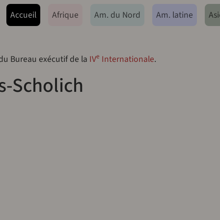
ação principal
Accueil
Afrique
Am. du Nord
Am. latine
Asi
e
 du Bureau exécutif de la
IV
Internationale
.
s-Scholich