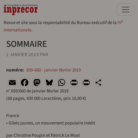
Aller au contenu principal
e
Revue et site sous la responsabilité du Bureau exécutif de la
IV
Internationale
.
SOMMAIRE
2 JANVIER 2019
PAR
numéro
659-660 - janvier-février 2019
Email
Facebook
Mastodon
Bluesky
WhatsApp
Print
PrintFriend
Share
n° 659/660 de janvier-février 2019
(68 pages, 430 000 caractères, prix 10,00 €)
France
• Gilets jaunes, un mouvement populaire inédit
par Christine Poupin et Patrick Le Moal