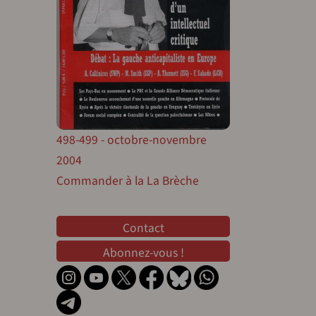
498-499 - octobre-novembre
2004
Commander à la La Brèche
Contact
Contact
Abonnez-vous !