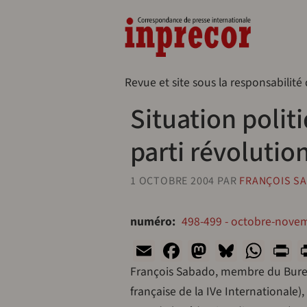
Aller au contenu principal
Naveg
Revue et site sous la responsabilité
Situation politi
parti révolutio
1 OCTOBRE 2004
PAR
FRANÇOIS S
numéro
498-499 - octobre-nove
Email
Facebook
Mastodon
Bluesk
Wha
P
François Sabado, membre du Burea
française de la IVe Internationale),