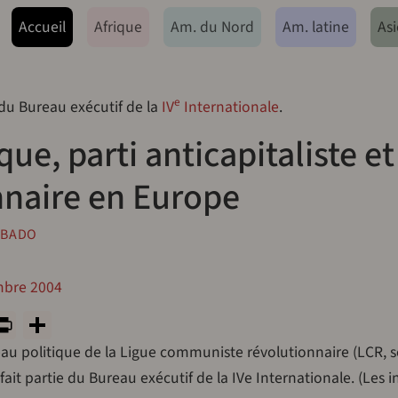
ação principal
Accueil
Afrique
Am. du Nord
Am. latine
Asi
e
 du Bureau exécutif de la
IV
Internationale
.
que, parti anticapitaliste et
nnaire en Europe
ABADO
mbre 2004
y
tsApp
rint
PrintFriendly
Share
u politique de la Ligue communiste révolutionnaire (LCR, s
 fait partie du Bureau exécutif de la IVe Internationale. (Les in