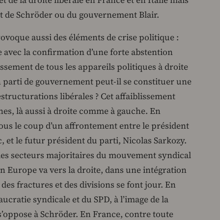
t de la droite libérale en France et en Italie mais
 de Schröder ou du gouvernement Blair.
rovoque aussi des éléments de crise politique :
e avec la confirmation d’une forte abstention
issement de tous les appareils politiques à droite
arti de gouvernement peut-il se constituer une
structurations libérales ? Cet affaiblissement
nes, là aussi à droite comme à gauche. En
 sous le coup d’un affrontement entre le président
 et le futur président du parti, Nicolas Sarkozy.
e des secteurs majoritaires du mouvement syndical
en Europe va vers la droite, dans une intégration
 des fractures et des divisions se font jour. En
ucratie syndicale et du SPD, à l’image de la
s’oppose à Schröder. En France, contre toute