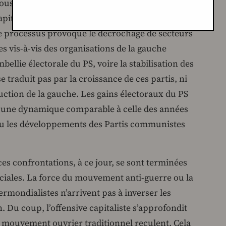
oussée de sa direction avec la haute
pitalistes. Nous avons constaté, avec des
 processus provoque le décrochage de secteurs
s vis-à-vis des organisations de la gauche
bellie électorale du PS, voire la stabilisation des
e traduit pas par la croissance de ces partis, ni
tion de la gauche. Les gains électoraux du PS
r une dynamique comparable à celle des années
 ou les développements des Partis communistes
 ces confrontations, à ce jour, se sont terminées
ociales. La force du mouvement anti-guerre ou la
ondialistes n’arrivent pas à inverser les
. Du coup, l’offensive capitaliste s’approfondit
u mouvement ouvrier traditionnel reculent. Cela