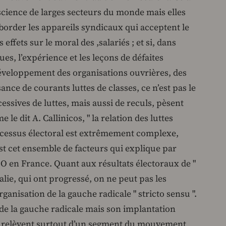
nscience de larges secteurs du monde mais elles
border les appareils syndicaux qui acceptent le
 effets sur le moral des ,salariés ; et si, dans
es, l’expérience et les leçons de défaites
développement des organisations ouvrières, des
nce de courants luttes de classes, ce n’est pas le
essives de luttes, mais aussi de reculs, pèsent
le dit A. Callinicos, " la relation des luttes
rocessus électoral est extrêmement complexe,
est cet ensemble de facteurs qui explique par
LO en France. Quant aux résultats électoraux de "
ie, qui ont progressé, on ne peut pas les
nisation de la gauche radicale " stricto sensu ".
e de la gauche radicale mais son implantation
 relèvent surtout d’un segment du mouvement