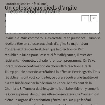
l’autoritarisme et le fascisme.
Un colosse aux pieds d’argile
Lettre hebdomadaire
Trump, capitaliste de second plan et star de la télé-réalité devenu
−
×
e
45
président, deux fois poursuivi dans une procédure
d’impeachment, inculpé et condamné, et finalement réélu,
devenant le
caudillo
incontesté du parti républicain, peut sembler
invincible. Mais comme tous les dictateurs en puissance, Trump se
révélera être un colosse aux pieds d’argile. Sa majorité au
Congrès est très courte et, bien que la direction du Parti
républicain lui ait pour l’essentiel fait allégeance, il reste des
résistants indomptés, qui ralentiront son programme. On l’a vu
lors du vote de confirmation du choix ultra-réactionnaire de
Trump pour le poste de secrétaire à la défense, Pete Hegseth. Trois
républicains ont voté contre lui, ce qui a abouti à une égalité qui
n’a été brisée que par la décision de Vance, le président de la
Chambre. Si Trump a doté le système judiciaire fédéral, y compris
la Cour suprême, de soutiens ultra-conservateurs, la Cour est loin
d’être un organe d’approbation généralisée. Un juge fédéral