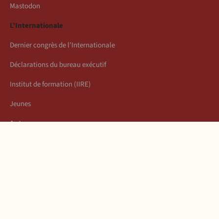
Mastodon
L’Internationale
Dernier congrès de l’Internationale
Déclarations du bureau exécutif
Institut de formation (IIRE)
Jeunes
Auteurs
Économie
Connexion
Les articles de la semaine
À propos