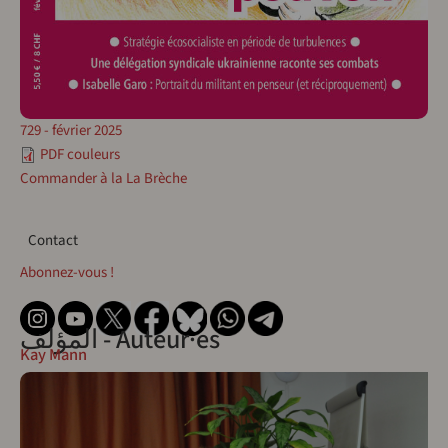
729 - février 2025
PDF couleurs
Commander à la La Brèche
Contact
Contact
Abonnez-vous !
المؤلف - Auteur·es
Kay Mann