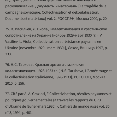
раскулачивание. Документы и материалы [La tragédie de la
campagne soviétique. Collectivisation et dékoulakisation.
Documents et matériaux] vol. 2, РОССПЭН, Москва 2000, p. 20.
75. В. Васильев, Л. Виола, Коллективизация и крестьянское
сопротивление на Украине (ноябрь 1929-март 1930 гг.) [V.
Vasiliev, L. Viola, Collectivisation et résistance paysanne en
Ukraine (novembre 1929 - mars 1930)], Лохос, Винница 1997, p.
233.
76. Н.С. Тархова, Красная армия и сталинская
коллективизация. 1928-1933 гг. [ N.S. Tarkhova, L'Armée rouge et
la collectivisation stalinienne, 1928-1933], РОССПЭН, Москва
2010, p. 156.
77. Cité par A. A. Graziosi, " Collectivisation, révoltes paysannes et
politiques gouvernementales (à travers les rapports du GPU
d'Ukraine de février-mars 1930) », Cahiers du monde russe vol. 35
n° 3, 1994, p. 461.