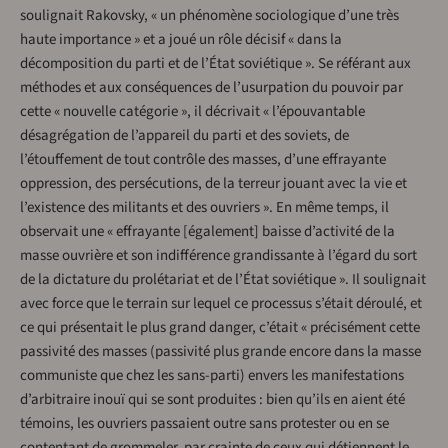
soulignait Rakovsky, « un phénomène sociologique d’une très
haute importance » et a joué un rôle décisif « dans la
décomposition du parti et de l’État soviétique ». Se référant aux
méthodes et aux conséquences de l’usurpation du pouvoir par
cette « nouvelle catégorie », il décrivait « l’épouvantable
désagrégation de l’appareil du parti et des soviets, de
l’étouffement de tout contrôle des masses, d’une effrayante
oppression, des persécutions, de la terreur jouant avec la vie et
l’existence des militants et des ouvriers ». En même temps, il
observait une « effrayante [également] baisse d’activité de la
masse ouvrière et son indifférence grandissante à l’égard du sort
de la dictature du prolétariat et de l’État soviétique ». Il soulignait
avec force que le terrain sur lequel ce processus s’était déroulé, et
ce qui présentait le plus grand danger, c’était « précisément cette
passivité des masses (passivité plus grande encore dans la masse
communiste que chez les sans-parti) envers les manifestations
d’arbitraire inouï qui se sont produites : bien qu’ils en aient été
témoins, les ouvriers passaient outre sans protester ou en se
contentant de grommeler, par crainte de ceux qui détiennent le