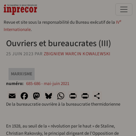
Aller au contenu principal
e
Revue et site sous la responsabilité du Bureau exécutif de la
IV
Internationale
.
Ouvriers et bureaucrates (III)
25 JUIN 2023
PAR
ZBIGNIEW MARCIN KOWALEWSKI
MARXISME
numéro
685-686 - mai-juin 2021
Email
Facebook
Mastodon
Bluesky
WhatsApp
Print
PrintFriend
Share
De la bureaucratie ouvrière à la bureaucratie thermidorienne
En 1928, au seuil de la « révolution par le haut » de Staline,
Christian Rakovsky, le principal dirigeant de l’Opposition de