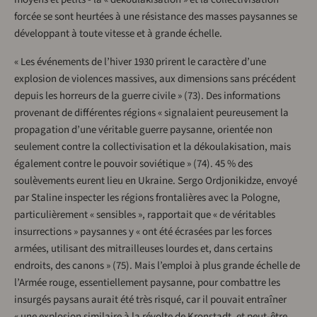
forcée se sont heurtées à une résistance des masses paysannes se
développant à toute vitesse et à grande échelle.
« Les événements de l’hiver 1930 prirent le caractère d’une
explosion de violences massives, aux dimensions sans précédent
depuis les horreurs de la guerre civile » (73). Des informations
provenant de différentes régions « signalaient peureusement la
propagation d’une véritable guerre paysanne, orientée non
seulement contre la collectivisation et la dékoulakisation, mais
également contre le pouvoir soviétique » (74). 45 % des
soulèvements eurent lieu en Ukraine. Sergo Ordjonikidze, envoyé
par Staline inspecter les régions frontalières avec la Pologne,
particulièrement « sensibles », rapportait que « de véritables
insurrections » paysannes y « ont été écrasées par les forces
armées, utilisant des mitrailleuses lourdes et, dans certains
endroits, des canons » (75). Mais l’emploi à plus grande échelle de
l’Armée rouge, essentiellement paysanne, pour combattre les
insurgés paysans aurait été très risqué, car il pouvait entraîner
« une explosion similaire à la révolte de Kronstadt, et peut-être