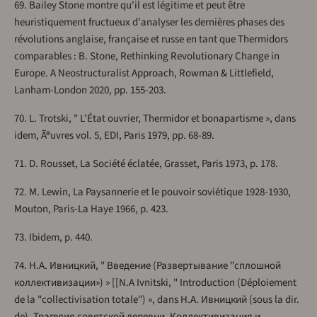
69. Bailey Stone montre qu'il est légitime et peut être
heuristiquement fructueux d'analyser les dernières phases des
révolutions anglaise, française et russe en tant que Thermidors
comparables : B. Stone, Rethinking Revolutionary Change in
Europe. A Neostructuralist Approach, Rowman & Littlefield,
Lanham-London 2020, pp. 155-203.
70. L. Trotski, " L'État ouvrier, Thermidor et bonapartisme », dans
idem, Ã®uvres vol. 5, EDI, Paris 1979, pp. 68-89.
71. D. Rousset, La Société éclatée, Grasset, Paris 1973, p. 178.
72. M. Lewin, La Paysannerie et le pouvoir soviétique 1928-1930,
Mouton, Paris-La Haye 1966, p. 423.
73. Ibidem, p. 440.
74. Н.А. Ивницкий, " Введение (Развертывание "сплошной
коллективизации») » [[N.A Ivnitski, " Introduction (Déploiement
de la "collectivisation totale") », dans Н.А. Ивницкий (sous la dir.
de), Трагедия советской деревни. Коллективизация и