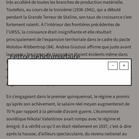
très accéléré de toutes les branches de production matérielle.
Toutefois, au cours de la troisième (1938-1941), qui a débuté
pendant la Grande Terreur de Staline, son taux de croissance s’est
fortement ralenti. À l’intérieur des frontières précédentes de
l’URSS, la croissance était insignifiante et elle résultait
principalement de l’expansion territoriale dans le cadre du pacte
Molotov-Ribbentrop (84). Andrea Graziosi affirme que juste avant
la guerre « les signes de stagnation étaient évidents même dans
Lettre hebdomadaire
les secteurs privilégiés par le régime, qu’il alimentait avec les
−
×
ressources dont il disposait ». L’Union soviétique « a plongé dans
une crise morale, politique et économique dont, paradoxalement,
la guerre l’a sauvée » (85).
En s’engageant dans le premier quinquennat, le régime a promis
qu’après son achèvement, le salaire réel moyen augmenterait de
70 % par rapport à la période d’avant-guerre. L’économiste
soviétique Nikolaï Valentinov avait rompu avec le régime et
émigré. Il a vérifié ce qu’il en était réellement en 1937, c’est-à-dire
après la hausse, d’ailleurs spectaculaire, du revenu national au