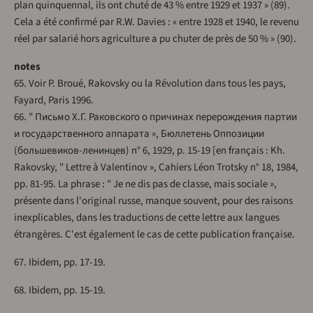
plan quinquennal, ils ont chuté de 43 % entre 1929 et 1937 » (89).
Cela a été confirmé par R.W. Davies : « entre 1928 et 1940, le revenu
réel par salarié hors agriculture a pu chuter de près de 50 % » (90).
notes
65. Voir P. Broué, Rakovsky ou la Révolution dans tous les pays,
Fayard, Paris 1996.
66. " Письмо Х.Г. Раковского о причинах перерождения партии
и государственного аппарата », Бюллетень Оппозиции
(большевиков-ленинцев) n° 6, 1929, p. 15-19 [en français : Kh.
Rakovsky, " Lettre à Valentinov », Cahiers Léon Trotsky n° 18, 1984,
pp. 81-95. La phrase : " Je ne dis pas de classe, mais sociale »,
présente dans l'original russe, manque souvent, pour des raisons
inexplicables, dans les traductions de cette lettre aux langues
étrangères. C'est également le cas de cette publication française.
67. Ibidem, pp. 17-19.
68. Ibidem, pp. 15-19.