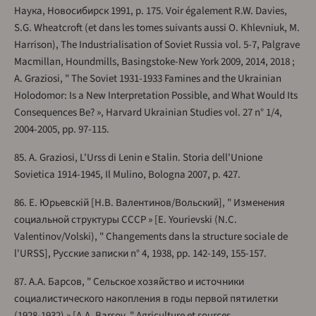
Наука, Новосибирск 1991, p. 175. Voir également R.W. Davies,
S.G. Wheatcroft (et dans les tomes suivants aussi O. Khlevniuk, M.
Harrison), The Industrialisation of Soviet Russia vol. 5-7, Palgrave
Macmillan, Houndmills, Basingstoke-New York 2009, 2014, 2018 ;
A. Graziosi, " The Soviet 1931-1933 Famines and the Ukrainian
Holodomor: Is a New Interpretation Possible, and What Would Its
Consequences Be? », Harvard Ukrainian Studies vol. 27 n° 1/4,
2004-2005, pp. 97-115.
85. A. Graziosi, L'Urss di Lenin e Stalin. Storia dell'Unione
Sovietica 1914-1945, Il Mulino, Bologna 2007, p. 427.
86. Е. Юрьевскій [Н.В. Валентинов/Вольский], " Изменения
социальной структуры СССР » [E. Yourievski (N.C.
Valentinov/Volski), " Changements dans la structure sociale de
l'URSS], Русские записки n° 4, 1938, pp. 142-149, 155-157.
87. А.А. Барсов, " Сельское хозяйство и источники
социалистического накопления в годы первой пятилетки
(1928-1932) » [A.A. Barsov, " Agriculture et sources