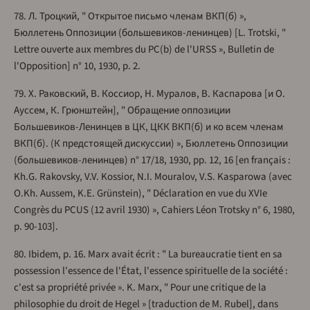
78. Л. Троцкий, " Открытое письмо членам ВКП(б) »,
Бюллетень Оппозиции (большевиков-ленинцев) [L. Trotski, "
Lettre ouverte aux membres du PC(b) de l'URSS », Bulletin de
l'Opposition] n° 10, 1930, p. 2.
79. Х. Раковский, В. Коссиор, Н. Муралов, В. Каспарова [и О.
Ауссем, К. Грюнштейн], " Обращение оппозиции
Большевиков-Ленинцев в ЦК, ЦКК ВКП(б) и ко всем членам
ВКП(б). (К предстоящей дискуссии) », Бюллетень Оппозиции
(большевиков-ленинцев) n° 17/18, 1930, pp. 12, 16 [en français :
Kh.G. Rakovsky, V.V. Kossior, N.I. Mouralov, V.S. Kasparowa (avec
O.Kh. Aussem, K.E. Grünstein), " Déclaration en vue du XVIe
Congrès du PCUS (12 avril 1930) », Cahiers Léon Trotsky n° 6, 1980,
p. 90-103].
80. Ibidem, p. 16. Marx avait écrit : " La bureaucratie tient en sa
possession l'essence de l'État, l'essence spirituelle de la société :
c'est sa propriété privée ». K. Marx, " Pour une critique de la
philosophie du droit de Hegel » [traduction de M. Rubel], dans