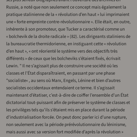
Russie, a noté que non seulement ce concept mais également la
pratique stalinienne de la « révolution d’en haut » lui imprimaient
une « forte empreinte contre-révolutionnaire ». Elle était, en outre,
inhérente à son promoteur, que Tucker a caractérisé comme un
« bolchevik de la droite radicale » (82). Les dirigeants staliniens de
la bureaucratie thermidorienne, en instiguant cette « révolution
d’en haut », « ont réorienté le système vers des objectifs très
différents » de ceux que les bolcheviks s’étaient fixés, écrivait
Lewin. " Il ne s’agissait plus de construire une société où les
classes et l’État disparaîtraient, en passant par une phase
"socialiste« , au sens où Marx, Engels, Lénine et bien d’autres
socialistes occidentaux entendaient ce terme. Il s’agissait
maintenant d’étatiser, c’est-à-dire de coiffer l’ensemble d’un État
dictatorial tout-puissant afin de préserver le système de classes et
les privilèges tels qu’ils s’étaient mis en place durant la période
d’industrialisation forcée. On peut donc parler ici d’une rupture,
non seulement avec la période prérévolutionnaire du léninisme,
mais aussi avec sa version fort modifiée d’après la révolution »