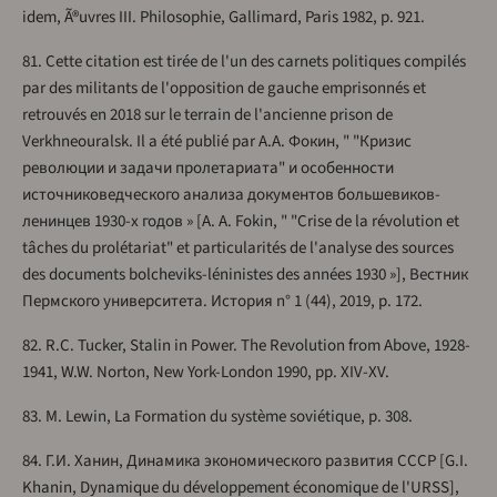
idem, Ã®uvres III. Philosophie, Gallimard, Paris 1982, p. 921.
81. Cette citation est tirée de l'un des carnets politiques compilés
par des militants de l'opposition de gauche emprisonnés et
retrouvés en 2018 sur le terrain de l'ancienne prison de
Verkhneouralsk. Il a été publié par А.А. Фокин, " "Кризис
революции и задачи пролетариата" и особенности
источниковедческого анализа документов большевиков-
ленинцев 1930-х годов » [A. A. Fokin, " "Crise de la révolution et
tâches du prolétariat" et particularités de l'analyse des sources
des documents bolcheviks-léninistes des années 1930 »], Вестник
Пермского университета. История n° 1 (44), 2019, p. 172.
82. R.C. Tucker, Stalin in Power. The Revolution from Above, 1928-
1941, W.W. Norton, New York-London 1990, pp. XIV-XV.
83. M. Lewin, La Formation du système soviétique, p. 308.
84. Г.И. Ханин, Динамика экономического развития СССР [G.I.
Khanin, Dynamique du développement économique de l'URSS],