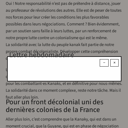
Oui ! Notre responsabilité n’est pas de prétendre à distance, jouer
au professeur de révolutions des autres. Elle est de peser de toutes
nos forces pour leur créer les conditions les plus favorables
possibles dans leurs négociations. Comment ? Bien évidemment,
par un soutien sans faille à leurs luttes, par un renforcement de
notre propre lutte contre un colonialisme qui est le même.
La solidarité avec la lutte du peuple kanak fait partie de notre
propre combat décolonialiste. Développer cette compréhension
Lettre hebdomadaire
des choses, est notre devoir pour les Kanaks et pour nous-mêmes.
−
×
Un mouvement plus puissant de solidarité dans toutes les
dernières colonies et en France, aurait été une aide importante
pour les combattant·es Kanaks, et en définitive pour nous-mêmes.
La solidarité dans ce moment complexe, reste notre tâche. Mais il
faut aller plus loin.
Pour un front décolonial uni des
dernières colonies de la France
Aller plus loin, c’est comprendre que la Kanaky, qui est dans un
moment crucial, que la Guyane, qui est en phase de négociation