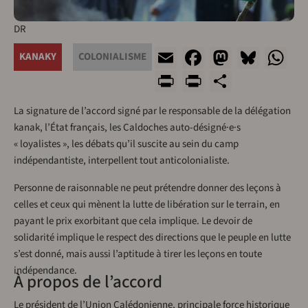
DR
Email
Facebook
Mastod
Blue
W
KANAKY
COLONIALISME
Print
PrintFriend
Share
La signature de l’accord signé par le responsable de la délégation
kanak, l’État français, les Caldoches auto-désigné·e·s
« loyalistes », les débats qu’il suscite au sein du camp
indépendantiste, interpellent tout anticolonialiste.
Personne de raisonnable ne peut prétendre donner des leçons à
celles et ceux qui mènent la lutte de libération sur le terrain, en
payant le prix exorbitant que cela implique. Le devoir de
solidarité implique le respect des directions que le peuple en lutte
s’est donné, mais aussi l’aptitude à tirer les leçons en toute
indépendance.
À propos de l’accord
Le président de l’Union Calédonienne, principale force historique