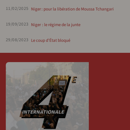
11/02/2025
Niger : pour la libération de Moussa Tchangari
19/09/2023
Niger : le régime de la junte
29/08/2023
Le coup d’État bloqué