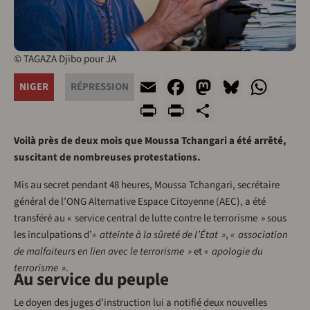
© TAGAZA Djibo pour JA
Email
Facebook
Mastodon
Bluesk
Wha
NIGER
RÉPRESSION
Print
PrintFriendly
Share
Voilà près de deux mois que Moussa Tchangari a été arrêté,
suscitant de nombreuses protestations.
Mis au secret pendant 48 heures, Moussa Tchangari, secrétaire
général de l’ONG Alternative Espace Citoyenne (AEC), a été
transféré au « service central de lutte contre le terrorisme » sous
les inculpations d’
« atteinte à la sûreté de l’État »
,
« association
de malfaiteurs en lien avec le terrorisme »
et
« apologie du
terrorisme »
.
Au service du peuple
Le doyen des juges d’instruction lui a notifié deux nouvelles