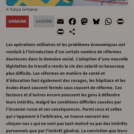
© Katya Gritseva
Email
Facebook
Mastodon
Bluesky
What
Pr
UKRAINE
GUERRE
PrintFriendly
Share
Les opérations militaires et les problèmes économiques ont
conduit à l’introduction d’un certain nombre de réformes
douteuses dans le domaine social. L’adoption d’une nouvelle
législation du travail a rendu la vie des salarié·es beaucoup
plus difficile. Les réformes en matière de santé et
d’éducation font également des ravages, les hôpitaux et les
écoles étant souvent fermés sous couvert de réforme. Ces
facteurs et d’autres encore poussent les gens à défendre
leurs intérêts, malgré les conditions difficiles causées par
l’invasion russe et ses conséquences. Parmi ceux et celles
qui s’opposent à l’arbitraire, on trouve souvent des
citoyen·nes s qui ne sont pas tant motivé·es par des intérêts
personnels que par l’intérêt général. La conviction que leurs