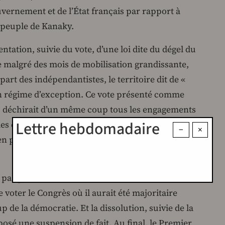
ernement et de l’État français par rapport à
u peuple de Kanaky.
entation, suivie du vote, d’une loi dite du dégel du
e malgré des mois de mobilisation grandissante,
 part des indépendantistes, le territoire dit de «
un régime d’exception. Ce vote présenté comme
 déchirait d’un même coup tous les engagements
Lettre hebdomadaire
t les espoirs populaires des Kanak de décider
−
×
en pleine indépendance des intérêts de
a pas permis à Macron d’aller au bout de sa
e voter le Congrès où il aurait été majoritaire
 de la démocratie. Et la dissolution, suivie de la
sé une suspension de fait. Au final, le Premier