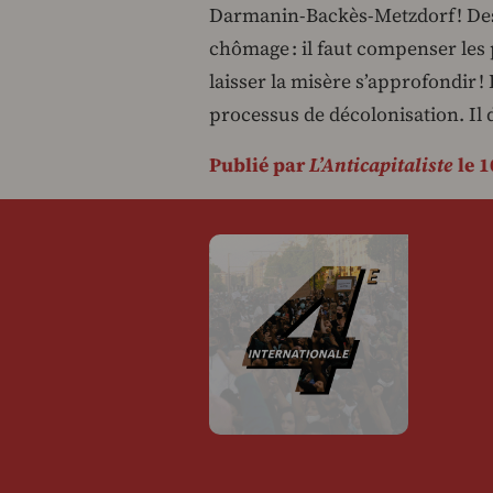
Darmanin-Backès-Metzdorf ! Des 
chômage : il faut compenser les p
laisser la misère s’approfondir !
processus de décolonisation. Il d
Publié par
L’Anticapitaliste
le 1