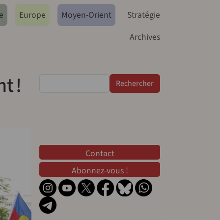
e
Europe
Moyen-Orient
Stratégie
Archives
t !
Rechercher
Contact
Contact
Abonnez-vous !