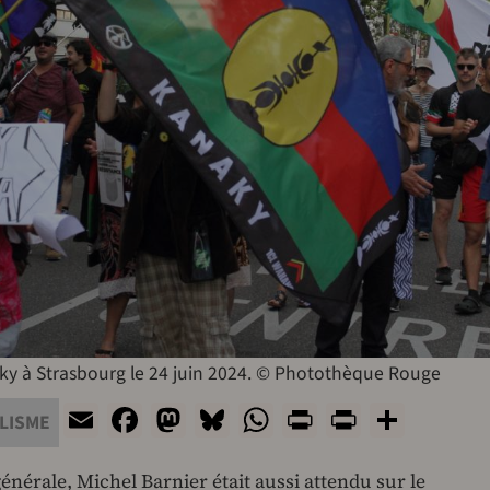
aky à Strasbourg le 24 juin 2024. © Photothèque Rouge
Email
Facebook
Mastodon
Bluesky
WhatsApp
Print
PrintFri
Share
LISME
énérale, Michel Barnier était aussi attendu sur le