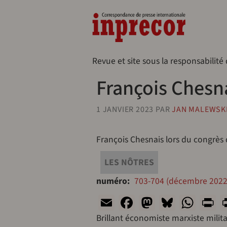
Aller au contenu principal
Naveg
Revue et site sous la responsabilité
François Chesn
1 JANVIER 2023
PAR
JAN MALEWSK
François Chesnais lors du congrès
LES NÔTRES
numéro
703-704 (décembre 2022 
Email
Facebook
Mastodon
Bluesk
Wha
P
Brillant économiste marxiste milita