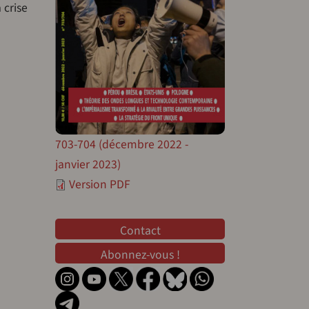
 crise
703-704 (décembre 2022 -
janvier 2023)
Version PDF
Contact
Contact
Abonnez-vous !