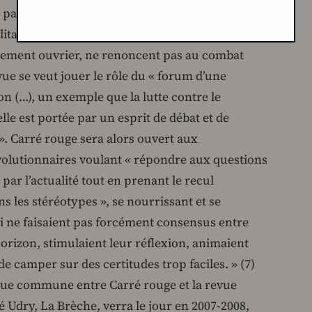
parti-fraction – notre culture d’origine –, posant
litants qui, dans le climat de la décomposition
ement ouvrier, ne renoncent pas au combat
evue se veut jouer le rôle du « forum d’une
 (…), un exemple que la lutte contre le
lle est portée par un esprit de débat et de
». Carré rouge sera alors ouvert aux
évolutionnaires voulant « répondre aux questions
 par l’actualité tout en prenant le recul
s les stéréotypes », se nourrissant et se
i ne faisaient pas forcément consensus entre
horizon, stimulaient leur réflexion, animaient
e camper sur des certitudes trop faciles. » (7)
vue commune entre Carré rouge et la revue
 Udry, La Brèche, verra le jour en 2007-2008,