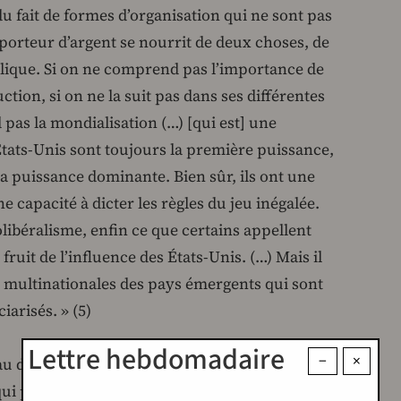
 du fait de formes d’organisation qui ne sont pas
 porteur d’argent se nourrit de deux choses, de
ublique. Si on ne comprend pas l’importance de
ction, si on ne la suit pas dans ses différentes
pas la mondialisation (…) [qui est] une
États-Unis sont toujours la première puissance,
la puissance dominante. Bien sûr, ils ont une
 capacité à dicter les règles du jeu inégalée.
olibéralisme, enfin ce que certains appellent
fruit de l’influence des États-Unis. (…) Mais il
les multinationales des pays émergents qui sont
iarisés. » (5)
Lettre hebdomadaire
−
×
 d’anciens militants de l’OCI, François Chesnais
 qui paraîtra durant dix-huit ans. Conçue comme