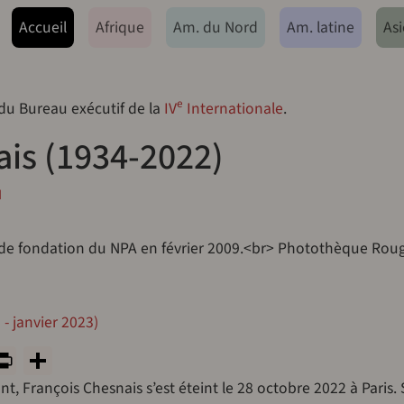
ação principal
Accueil
Afrique
Am. du Nord
Am. latine
Asi
e
 du Bureau exécutif de la
IV
Internationale
.
ais (1934-2022)
I
 de fondation du NPA en février 2009.<br> Photothèque Rouge
- janvier 2023)
y
tsApp
rint
PrintFriendly
Share
nt, François Chesnais s’est éteint le 28 octobre 2022 à Paris. 