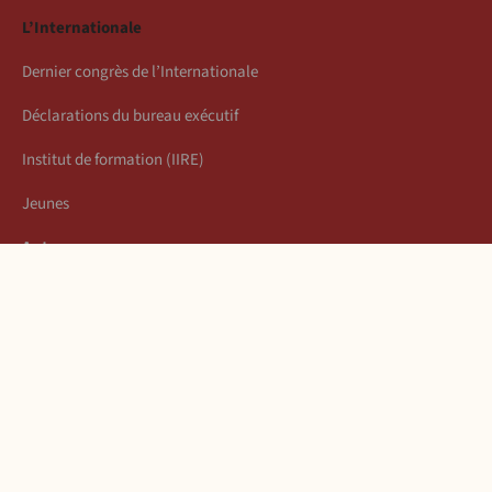
L’Internationale
Dernier congrès de l’Internationale
Déclarations du bureau exécutif
Institut de formation (IIRE)
Jeunes
Auteurs
Économie
Connexion
Les articles de la semaine
À propos
Mentions légales