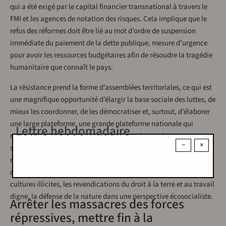
qui a été exigé par le capital financier transnational à travers le
FMI et les agences de notation des risques. Cela implique que le
refus des réformes doit être lié au mot d’ordre de suspension
immédiate du paiement de la dette publique, mesure d’urgence
pour avoir les ressources budgétaires afin de résoudre la tragédie
humanitaire que connaît le pays.
La résistance prend la forme d’assemblées territoriales, ce qui est
une magnifique opportunité d’élargir la base sociale des luttes, de
mieux les coordonner, de les démocratiser et, surtout, d’élaborer
une large plateforme, une grande plateforme nationale qui
Lettre hebdomadaire
rassemble les principales revendications de tous les secteurs
−
×
sociaux : les luttes des femmes contre le féminicide
malheureusement récurrent dans le pays, le respect des accords
de paix en commençant par la substitution volontaire des
cultures illicites, les revendications du droit à la terre et au travail
digne, la défense de la nature dans une perspective écosocialiste.
Arrêter les massacres des forces
répressives, mettre fin à la