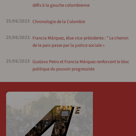
défis à la gauche colombienne
25/06/2023
Chronologie de la Colombie
25/06/2023
Francia Márquez, élue vice-présidente : " Le chemin
de la paix passe par la justice sociale »
25/06/2023
Gustavo Petro et Francia Márquez renforcent le bloc
politique du pouvoir progressiste