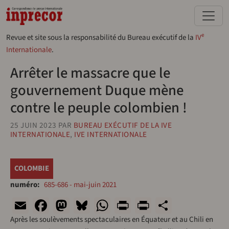
Aller au contenu principal
e
Revue et site sous la responsabilité du Bureau exécutif de la
IV
Internationale
.
Arrêter le massacre que le
gouvernement Duque mène
contre le peuple colombien !
25 JUIN 2023
PAR
BUREAU EXÉCUTIF DE LA IVE
INTERNATIONALE
,
IVE INTERNATIONALE
COLOMBIE
numéro
685-686 - mai-juin 2021
Email
Facebook
Mastodon
Bluesky
WhatsApp
Print
PrintFriend
Share
Après les soulèvements spectaculaires en Équateur et au Chili en