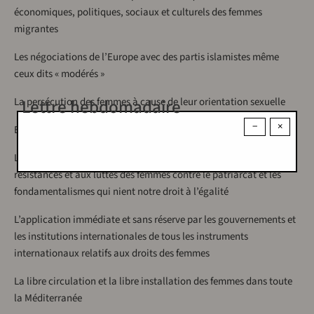
économiques, politiques, sociaux et culturels des femmes
migrantes
Les négociations de l’Europe avec des partis islamistes même
ceux dits « modérés »
Lettre hebdomadaire
La persécution des femmes à cause de leur orientation sexuelle
−
×
Exigeons :
La reconnaissance et l’appui des mouvements sociaux aux
résistances et aux luttes des femmes contre le patriarcat et les
fondamentalismes qui nient notre droit à l’égalité
L’application immédiate et sans réserve par les gouvernements et
les institutions internationales de tous les instruments
internationaux relatifs aux droits des femmes
La libre circulation et la libre installation des femmes dans toute
la Méditerranée