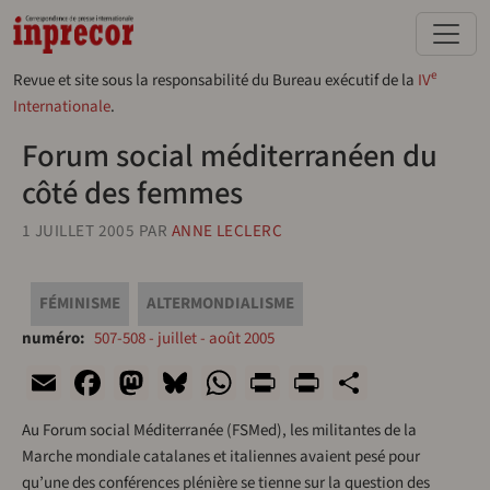
Aller au contenu principal
e
Revue et site sous la responsabilité du Bureau exécutif de la
IV
Internationale
.
Forum social méditerranéen du
côté des femmes
1 JUILLET 2005
PAR
ANNE LECLERC
FÉMINISME
ALTERMONDIALISME
numéro
507-508 - juillet - août 2005
Email
Facebook
Mastodon
Bluesky
WhatsApp
Print
PrintFriend
Share
Au Forum social Méditerranée (FSMed), les militantes de la
Marche mondiale catalanes et italiennes avaient pesé pour
qu’une des conférences plénière se tienne sur la question des