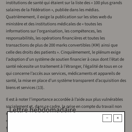
institutions de santé qui étaient sur la liste des « 100 plus grands
salaires de la Fédération », publiée dans les médias.
Quatrièmement, il exige la publication sur les sites web du
ministère et des institutions médicales de « toutes les
informations sur l’organisation, les compétences, les
responsabilités, les opérations financières et toutes les
transactions de plus de 200 marks convertibles (KM) ainsi que
celle des droits des patients ». Cinquièmement, le plénum exige
l’adoption d’un système de soutien financier à ceux dont l’état de
santé nécessite un traitement à l’étranger, l’égalité de tous en ce
qui concerne l’accès aux services, médicaments et appareils de
santé, la mise en place d’un système transparent d’acquisition des
biens et services (13).
Il est à noter l’importance accordée à l’aide aux plus vulnérables
socialement et, dans ce cadre, la prise en compte du travail non
Lettre hebdomadaire
rémunéré des femmes. Ainsi le 9e Plénum de Sarajevo exige :
−
×
« l’alignement des allocations pour les plus vulnérables
socialement à la hauteur du coût réel de vie dans le canton de