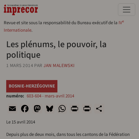
Aller au contenu principal
e
Revue et site sous la responsabilité du Bureau exécutif de la
IV
Internationale
.
Les plénums, le pouvoir, la
politique
1 MARS 2014
PAR
JAN MALEWSKI
BOSNIE-HERZÉGOVINE
numéro
603-604 - mars-avril 2014
Email
Facebook
Mastodon
Bluesky
WhatsApp
Print
PrintFriend
Share
Le 15 avril 2014
Depuis plus de deux mois, dans tous les cantons de la Fédération