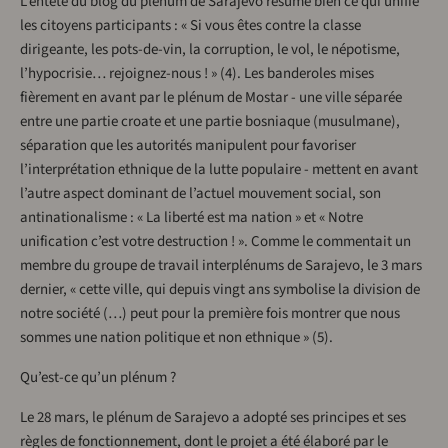
L’entête du blog du plénum de Sarajevo résume bien ce qui unifie
les citoyens participants : « Si vous êtes contre la classe
dirigeante, les pots-de-vin, la corruption, le vol, le népotisme,
l’hypocrisie… rejoignez-nous ! » (4). Les banderoles mises
fièrement en avant par le plénum de Mostar - une ville séparée
entre une partie croate et une partie bosniaque (musulmane),
séparation que les autorités manipulent pour favoriser
l’interprétation ethnique de la lutte populaire - mettent en avant
l’autre aspect dominant de l’actuel mouvement social, son
antinationalisme : « La liberté est ma nation » et « Notre
unification c’est votre destruction ! ». Comme le commentait un
membre du groupe de travail interplénums de Sarajevo, le 3 mars
dernier, « cette ville, qui depuis vingt ans symbolise la division de
notre société (…) peut pour la première fois montrer que nous
sommes une nation politique et non ethnique » (5).
Qu’est-ce qu’un plénum ?
Le 28 mars, le plénum de Sarajevo a adopté ses principes et ses
règles de fonctionnement, dont le projet a été élaboré par le