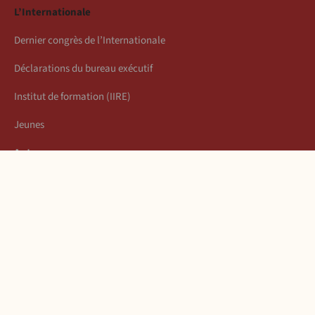
L’Internationale
Dernier congrès de l’Internationale
Déclarations du bureau exécutif
Institut de formation (IIRE)
Jeunes
Auteurs
Économie
Connexion
Les articles de la semaine
À propos
Mentions légales