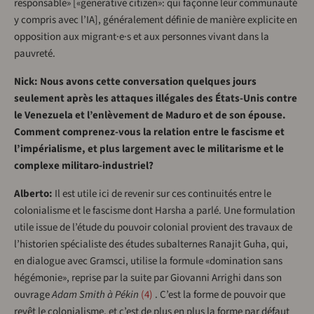
responsable» [«generative citizen»: qui façonne leur communauté
y compris avec l’IA], généralement définie de manière explicite en
opposition aux migrant·e·s et aux personnes vivant dans la
pauvreté.
Nick: Nous avons cette conversation quelques jours
seulement après les attaques illégales des États-Unis contre
le Venezuela et l’enlèvement de Maduro et de son épouse.
Comment comprenez-vous la relation entre le fascisme et
l’impérialisme, et plus largement avec le militarisme et le
complexe militaro-industriel?
Alberto:
Il est utile ici de revenir sur ces continuités entre le
colonialisme et le fascisme dont Harsha a parlé. Une formulation
utile issue de l’étude du pouvoir colonial provient des travaux de
l’historien spécialiste des études subalternes Ranajit Guha, qui,
en dialogue avec Gramsci, utilise la formule «domination sans
hégémonie», reprise par la suite par Giovanni Arrighi dans son
ouvrage
Adam Smith à Pékin
4
. C’est la forme de pouvoir que
revêt le colonialisme, et c’est de plus en plus la forme par défaut