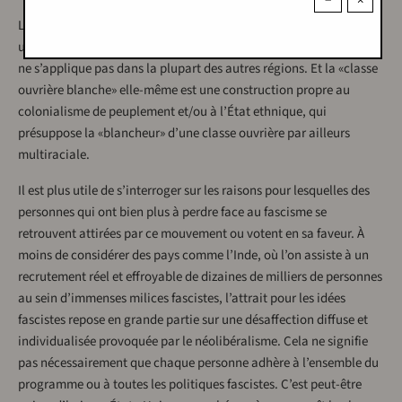
−
×
La notion même de «classe ouvrière blanche désenchantée» est
une construction propre à l’Europe et à l’Amérique du Nord; elle
ne s’applique pas dans la plupart des autres régions. Et la «classe
ouvrière blanche» elle-même est une construction propre au
colonialisme de peuplement et/ou à l’État ethnique, qui
présuppose la «blancheur» d’une classe ouvrière par ailleurs
multiraciale.
Il est plus utile de s’interroger sur les raisons pour lesquelles des
personnes qui ont bien plus à perdre face au fascisme se
retrouvent attirées par ce mouvement ou votent en sa faveur. À
moins de considérer des pays comme l’Inde, où l’on assiste à un
recrutement réel et effroyable de dizaines de milliers de personnes
au sein d’immenses milices fascistes, l’attrait pour les idées
fascistes repose en grande partie sur une désaffection diffuse et
individualisée provoquée par le néolibéralisme. Cela ne signifie
pas nécessairement que chaque personne adhère à l’ensemble du
programme ou à toutes les politiques fascistes. C’est peut-être