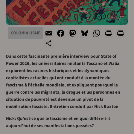
Email
Facebook
Mastodon
Bluesky
WhatsA
Print
Pr
COLONIALISME
Share
Dans cette fascinante première interview pour State of
Power 2026, les universitaires militants Toscano et Walia
explorent les racines historiques et les dynamiques
capitalistes actuelles qui ont conduit à la montée du
fascisme à l’échelle mondiale, et expliquent pourquoi la
guerre contre les migrants, la drogue et les personnes en
situation de pauvreté est devenue un pivot de la
mobilisation fasciste. Entretien conduit par Nick Buxton
Nick: Qu’est-ce que le fascisme et en quoi diffère-t-il
aujourd’hui de ses manifestations passées?