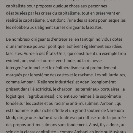
capitaliste pour proposer quelque chose aux personnes
désabusées par les crises du capitalisme, tout en préservant en
réalité le capitalisme. C’est donc l’une des raisons pour lesquelles
les néolibéraux s’alignent sur les dirigeants fascistes.
De nombreux dirigeants d’entreprise, en tant qu’individus dotés
d’un immense pouvoir politique, adhèrent également aux idées
fascistes. Au-delà des États-Unis, qui constituent un exemple trop
évident, on peut se tourner vers l’Inde, où la richesse
intergénérationnelle et le néolibéralisme sont profondément
marqués par le système des castes et le racisme. Les milliardaires,
comme Ambani [Reliance Industries] et Adani[conglomérat
présent dans l’électricité, le charbon, les terminaux portuaires, la
logistique, l’agrobusiness], croient eux-mêmes à la suprématie
fondée sur les castes et au racisme anti-musulman. Ambani, qui
est l’homme le plus riche d’Inde et un grand soutien de Narendra
Modi, dirige une chaîne d’«actualités» qui diffuse toute la journée
des propos anti-musulmans sans fondement. Ainsi, il y a donc, au
sein de la classe capitaliste – comme Ambani en Inde ou Musk aux