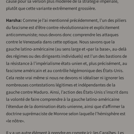
cause pour sa version plus modérée de la stratégie impériale,
plutôt que cette variante extrêmement grossière.
Harsha:
Comme je l’ai mentionné précédemment, l’un des piliers
du fascisme est d’être contre-révolutionnaire et explicitement
anticommuniste; nous devons donc comprendre les attaques
contre le Venezuela dans cette optique. Nous savons que la
gauche latino-américaine (au sens large et «par la base», au-delà
des régimes ou des dirigeants individuels) est l’un des bastions de
la résistance à l’impérialisme états-unien et, plus précisément, au
fascisme américain et au contrôle hégémonique des États-Unis.
Cela reste vrai même si nous ne devons ni idéaliser ni ignorer les
nombreuses contestations légitimes et indépendantes de la
gauche contre Maduro. Ainsi, l’action des États-Unis s’inscrit dans
la volonté de faire comprendre à la gauche latino-américaine
l’étendue de la domination états-unienne, ainsi que d’affirmer la
doctrine suprémaciste de Monroe selon laquelle l’hémisphère est
«le nôtre».
Il y a un autre élément à prendre en compte ici: les Caraïbes. Les