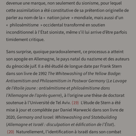
devenue une marque, non seulement du sionisme, pour lequel
cette assimilation a été constitutive de sa prétention originelle de
parler au nom de la « nation juive » mondiale, mais aussi d’un
« philosémitisme » occidental transformé en soutien
inconditionnel à l’État sioniste, même s’il lui arrive d’être parfois
timidement critique.
Sans surprise, quoique paradoxalement, ce processus a atteint
son apogée en Allemagne, le pays natal du nazisme et des auteurs
du génocide juif. Il a été étudié de longue date par Frank Stern
dans son livre de 1992
The Whitewashing of the Yellow Badge:
Antisemitism and Philosemitism in Postwar Germany
(
Le Lavage
de l’étoile jaune : antisémitisme et philosémitisme dans
l’Allemagne de l’après-guerre
), à l’origine une thèse de doctorat
soutenue à l’Université de Tel Aviv.
19
L’étude de Stern a été
mise à jour et complétée par Daniel Marwecki dans son livre de
2020,
Germany and Israel: Whitewashing and Statebuilding
(
Allemagne et Israël : disculpation et édification de l’État
).
20
Naturellement, l’identification à Israël dans son combat