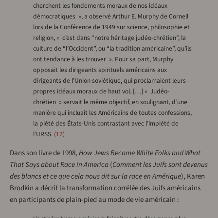
cherchent les fondements moraux de nos idéaux
démocratiques », a observé Arthur E. Murphy de Cornell
lors de la Conférence de 1949 sur science, philosophie et
religion, « c’est dans “notre héritage judéo-chrétien”, la
culture de “l’Occident”, ou “la tradition américaine”, qu’ils
ont tendance à les trouver ». Pour sa part, Murphy
opposait les dirigeants spirituels américains aux
dirigeants de l’Union soviétique, qui proclamaient leurs
propres idéaux moraux de haut vol. […] « Judéo-
chrétien » servait le même objectif, en soulignant, d’une
manière qui incluait les Américains de toutes confessions,
la piété des États-Unis contrastant avec l’impiété de
l’URSS.
12
Dans son livre de 1998,
How Jews Became White Folks and What
That Says about Race in America
(
Comment les Juifs sont devenus
des blancs et ce que cela nous dit sur la race en Amérique
), Karen
Brodkin a décrit la transformation corrélée des Juifs américains
en participants de plain-pied au mode de vie américain :