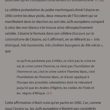
aussi bien qu’en s’attaquant directement à l’antisémitisme »
.
16
La célèbre protestation du poète martiniquais Aimé Césaire en
1950 contre les deux poids, deux mesures de l’Occident qui se
manifestent dans la réaction au sort des Juifs européens comparé
à celui des non-blancs s’en trouva ainsi rétrospectivement
validée. Césaire la formula dans son célèbre
Discours sur le
colonialisme
de Césaire, où il affirmait, en se référant au
« très
distingué, très humaniste, très chrétien bourgeois du XXe siècle »
,
que
ce qu’il ne pardonne pas à Hitler, ce n’est pas le
crime
en
soi, le
crime contre l’homme
, ce n’est pas
l’humiliation de
l’homme en soi
, c’est le crime contre l’homme blanc, c’est
l’humiliation de l’homme blanc, et d’avoir appliqué à
l’Europe des procédés colonialistes dont ne relevaient
jusqu’ici que les Arabes d’Algérie, les coolies de l’Inde et
les nègres d’Afrique.
17
Cette affirmation n’était vraie qu’en partie en 1950. Car, comme
nous l’avons vu, les Juifs européens n’étaient pas considérés