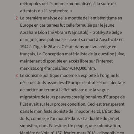
métropoles de l’économie mondialisée, à la suite des
attentats du 11 septembre. »
2
La première analyse de la montée de l’antisémitisme en
Europe en ces termes fut celle formulée par le jeune
Abraham Léon (né Abram Wajnsztok) – trotskyste belge
d’origine juive polonaise – avant sa mort à Auschwitz en
1944 à l’âge de 26 ans. C’était dans un livre rédigé en
français, La Conception matérialiste de la question juive,
maintenant disponible en accès libre sur l’Internet
marxists.org/francais/leon/CMQJ00.htm.
3
Le sionisme politique moderne a exploité à l’origine le
désir des Juifs assimilés d’Europe centrale et occidentale
de mettre un terme à l’effet néfaste que la vague
migratoire de leurs pauvres coreligionnaires d’Europe de
l’Est avait sur leur propre condition. Ceci est transparent
dans le manifeste sioniste de Theodor Herzl, L’État des
Juifs, comme je l’ai montré dans « La dualité du projet
sioniste », dans Palestine. Un peuple, une colonisation,
Manière de Voir, n° 157, février-mars 2018 – disponible en