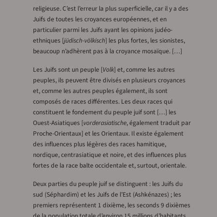
religieuse. C’est l’erreur la plus superficielle, car il y a des
Juifs de toutes les croyances européennes, et en
particulier parmi les Juifs ayant les opinions judéo-
ethniques [
jüdisch-völkisch
] les plus fortes, les sionistes,
beaucoup n’adhèrent pas à la croyance mosaïque. […]
Les Juifs sont un peuple [
Volk
] et, comme les autres
peuples, ils peuvent être divisés en plusieurs croyances
et, comme les autres peuples également, ils sont
composés de races différentes. Les deux races qui
constituent le fondement du peuple juif sont […] les
Ouest-Asiatiques [
vorderasiatische
, également traduit par
Proche-Orientaux] et les Orientaux. Il existe également
des influences plus légères des races hamitique,
nordique, centrasiatique et noire, et des influences plus
fortes de la race balte occidentale et, surtout, orientale.
Deux parties du peuple juif se distinguent : les Juifs du
sud (Séphardim) et les Juifs de l’Est (Ashkénazes) ; les
premiers représentent 1 dixième, les seconds 9 dixièmes
de la population totale d’environ 15 millions d’habitants.