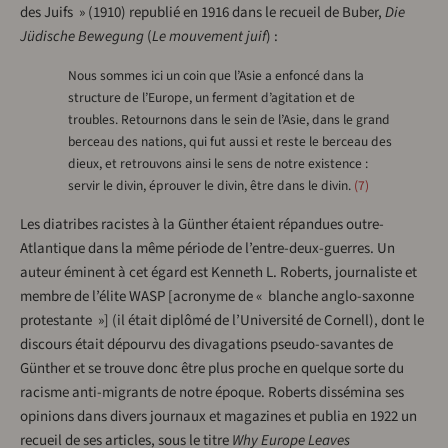
des Juifs » (1910) republié en 1916 dans le recueil de Buber,
Die
Jüdische Bewegung
(
Le mouvement juif
) :
Nous sommes ici un coin que l’Asie a enfoncé dans la
structure de l’Europe, un ferment d’agitation et de
troubles. Retournons dans le sein de l’Asie, dans le grand
berceau des nations, qui fut aussi et reste le berceau des
dieux, et retrouvons ainsi le sens de notre existence :
servir le divin, éprouver le divin, être dans le divin.
7
Les diatribes racistes à la Günther étaient répandues outre-
Atlantique dans la même période de l’entre-deux-guerres. Un
auteur éminent à cet égard est Kenneth L. Roberts, journaliste et
membre de l’élite WASP [acronyme de « blanche anglo-saxonne
protestante »] (il était diplômé de l’Université de Cornell), dont le
discours était dépourvu des divagations pseudo-savantes de
Günther et se trouve donc être plus proche en quelque sorte du
racisme anti-migrants de notre époque. Roberts dissémina ses
opinions dans divers journaux et magazines et publia en 1922 un
recueil de ses articles, sous le titre
Why Europe Leaves