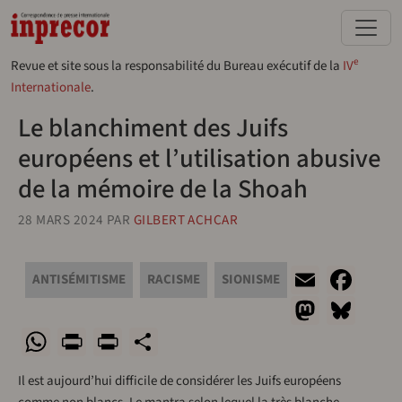
Aller au contenu principal
e
Revue et site sous la responsabilité du Bureau exécutif de la
IV
Internationale
.
Le blanchiment des Juifs
européens et l’utilisation abusive
de la mémoire de la Shoah
28 MARS 2024
PAR
GILBERT ACHCAR
Email
Fac
ANTISÉMITISME
RACISME
SIONISME
Masto
Blu
WhatsApp
Print
PrintFriendly
Share
Il est aujourd’hui difficile de considérer les Juifs européens