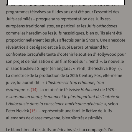
mondiale et de la Shoah. Les Juifs représentés dans les films et
programmes télévisés au fil des ans ont été pour l’essentiel des
Juifs assimilés – presque sans représentation des Juifs est-
européens traditionalistes, en particulier les Juifs orthodoxes
comme les haredim ou les juifs hassidiques, bien qu’ils aient été
proportionnellement les plus affectés par la Shoah. Une anecdote
révélatrice à cet égard est ce à quoi Barbra Streisand fut
confrontée lorsqu’elle tenta d’obtenir le soutien d’Hollywood pour
son projet de réalisation d’un film fondé sur « Yentl », la nouvelle
d’Isaac Bashevis Singer (en anglais : « Yentl, the Yeshiva Boy »).
La directrice de la production de la 20th Century Fox, elle-même
juive, lui aurait dit :
« L’histoire est trop ethnique, trop
ésotérique »
.
14
La mini-série télévisée
Holocaust
de 1978 –
« sans aucun doute, le moment le plus important de l’entrée de
l’Holocauste dans la conscience américaine générale »
, selon
Peter Novick
15
– représentait une famille fictive de Juifs
allemands de classe moyenne, bien sûr très assimilés.
Le blanchiment des Juifs américains s’est accompagné d’un