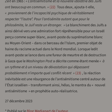
Zeit
en 1965 :
« L’antisémitisme et la nouvelle idolâtrie des Juifs
ont beaucoup en commun. »
22
Tous deux, ajouta-t-elle,
« proviennent de l’incapacité psychique de véritablement
respecter “l’autre”. Pour l’antisémite autant que pour le
philosémite, le Juif reste un étranger. »
Le blanchiment des Juifs a
ainsi dérivé vers une admiration fort répréhensible pour un Israël
perçu comme super-blanc, avant-poste du suprématisme blanc
au Moyen-Orient – dans ce berceau de l’Islam, premier objet de
haine du racisme actuel dans le Nord mondial. Lorsque ledit
avant-poste se lance dans une fureur de meurtre et de destruction
à Gaza que le
Washington Post
a décrite comme étant menée
« à
un rythme et à un niveau de dévastation qui dépassent
probablement n’importe quel conflit récent »
23
, la réaction
inévitable est une résurgence de l’antisémitisme centré autour de
l’État israélien – transformant ainsi, hélas, le mantra du « nouvel
antisémitisme » en prophétie auto-réalisatrice.
27 décembre 2023
* Publié sur le
Blog Mediapart de l’auteur
.