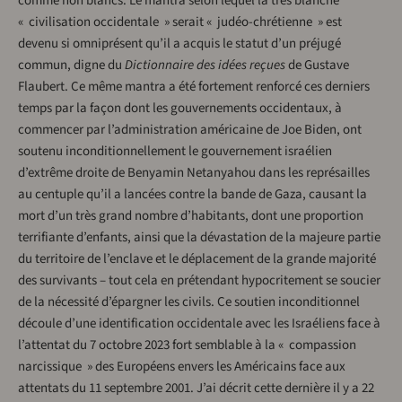
comme non blancs. Le mantra selon lequel la très blanche
« civilisation occidentale » serait « judéo-chrétienne » est
devenu si omniprésent qu’il a acquis le statut d’un préjugé
commun, digne du
Dictionnaire des idées reçues
de Gustave
Flaubert. Ce même mantra a été fortement renforcé ces derniers
temps par la façon dont les gouvernements occidentaux, à
commencer par l’administration américaine de Joe Biden, ont
soutenu inconditionnellement le gouvernement israélien
d’extrême droite de Benyamin Netanyahou dans les représailles
au centuple qu’il a lancées contre la bande de Gaza, causant la
mort d’un très grand nombre d’habitants, dont une proportion
terrifiante d’enfants, ainsi que la dévastation de la majeure partie
du territoire de l’enclave et le déplacement de la grande majorité
des survivants – tout cela en prétendant hypocritement se soucier
de la nécessité d’épargner les civils. Ce soutien inconditionnel
découle d’une identification occidentale avec les Israéliens face à
l’attentat du 7 octobre 2023 fort semblable à la « compassion
narcissique » des Européens envers les Américains face aux
attentats du 11 septembre 2001. J’ai décrit cette dernière il y a 22