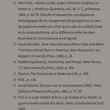
12
Mark Silk, « Notes on the Judeo-Christian Tradition in
America », American Quarterly, vol. 36, n° 1, printemps
1984, p. 69-70. Silk décrit ensuite les conséquences
théologiques de ce changement de perspective au sein
du judaïsme américain ainsi qu’au sein du catholicisme
et du protestantisme, et la différence entre les deux
branches du christianisme à cet égard.
13
Karen Brodkin, How Jews Became White Folks and What
That Says about Race in America, New Brunswick, NJ,
Rutgers University Press, 1998, p. 26.
14
Redefining Beauty, Femininity, and Power, New Haven,
CT, Yale University Press, 2016, p. 190.
15
Novick, The Holocaust in American Life, p. 209.
16
Ibid., p. 116.
17
Aimé Césaire, Discours sur le colonialisme [1950], Paris,
Éditions Présence africaine, 1955, p. 77-78.
18
Voir à ce sujet Gilbert Achcar, Les Arabes et la Shoah, la
guerre israélo-arabe des récits, Arles, Sindbad Actes Sud,
2009.