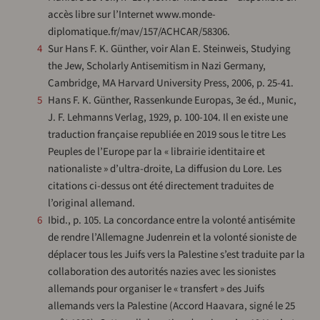
accès libre sur l’Internet www.monde-
diplomatique.fr/mav/157/ACHCAR/58306.
4
Sur Hans F. K. Günther, voir Alan E. Steinweis, Studying
the Jew, Scholarly Antisemitism in Nazi Germany,
Cambridge, MA Harvard University Press, 2006, p. 25-41.
5
Hans F. K. Günther, Rassenkunde Europas, 3e éd., Munic,
J. F. Lehmanns Verlag, 1929, p. 100-104. Il en existe une
traduction française republiée en 2019 sous le titre Les
Peuples de l’Europe par la « librairie identitaire et
nationaliste » d’ultra-droite, La diffusion du Lore. Les
citations ci-dessus ont été directement traduites de
l’original allemand.
6
Ibid., p. 105. La concordance entre la volonté antisémite
de rendre l’Allemagne Judenrein et la volonté sioniste de
déplacer tous les Juifs vers la Palestine s’est traduite par la
collaboration des autorités nazies avec les sionistes
allemands pour organiser le « transfert » des Juifs
allemands vers la Palestine (Accord Haavara, signé le 25