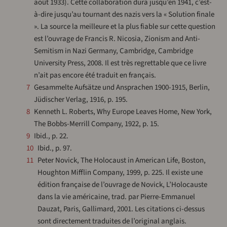
août 1933). Cette collaboration dura jusqu’en 1941, c’est-
à-dire jusqu’au tournant des nazis vers la « Solution finale
». La source la meilleure et la plus fiable sur cette question
est l’ouvrage de Francis R. Nicosia, Zionism and Anti-
Semitism in Nazi Germany, Cambridge, Cambridge
University Press, 2008. Il est très regrettable que ce livre
n’ait pas encore été traduit en français.
7
Gesammelte Aufsätze und Ansprachen 1900-1915, Berlin,
Jüdischer Verlag, 1916, p. 195.
8
Kenneth L. Roberts, Why Europe Leaves Home, New York,
The Bobbs-Merrill Company, 1922, p. 15.
9
Ibid., p. 22.
10
Ibid., p. 97.
11
Peter Novick, The Holocaust in American Life, Boston,
Houghton Mifflin Company, 1999, p. 225. Il existe une
édition française de l’ouvrage de Novick, L’Holocauste
dans la vie américaine, trad. par Pierre-Emmanuel
Dauzat, Paris, Gallimard, 2001. Les citations ci-dessus
sont directement traduites de l’original anglais.