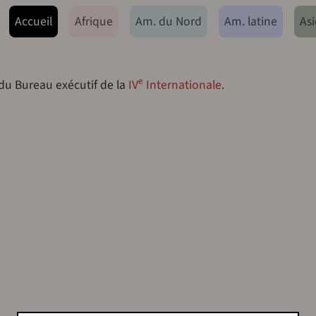
ação principal
Accueil
Afrique
Am. du Nord
Am. latine
Asi
e
 du Bureau exécutif de la
IV
Internationale
.