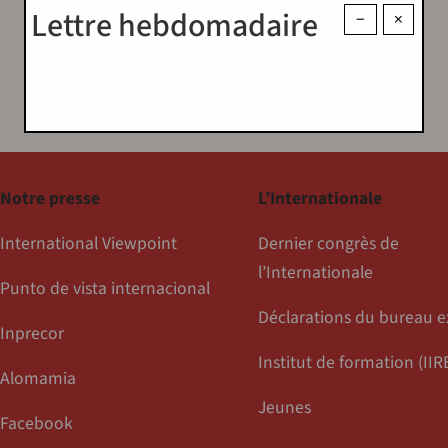
Lettre hebdomadaire
−
×
Notre presse
L’Internationale
International Viewpoint
Dernier congrès de
l’Internationale
Punto de vista internacional
Déclarations du bureau e
Inprecor
Institut de formation (IIR
Alomamia
Jeunes
Facebook