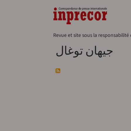
Aller au contenu principal
Naveg
Revue et site sous la responsabilité
جيهان توغال