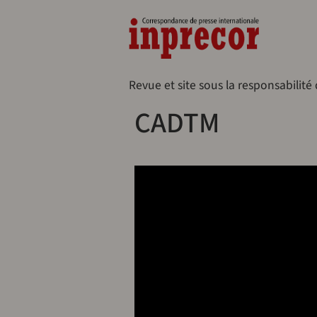
Aller au contenu principal
Naveg
Revue et site sous la responsabilité
CADTM