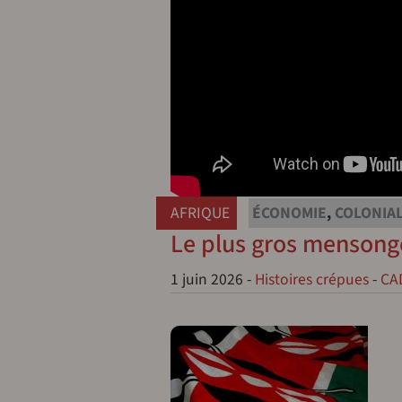
AFRIQUE
ÉCONOMIE
,
COLONIA
Le plus gros mensonge
1 juin 2026
-
Histoires crépues
-
CA