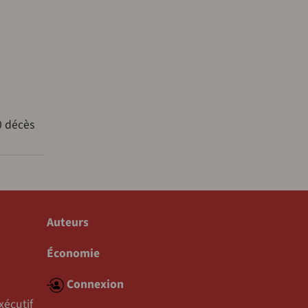
i
0 décès
Auteurs
Économie
Connexion
xécutif