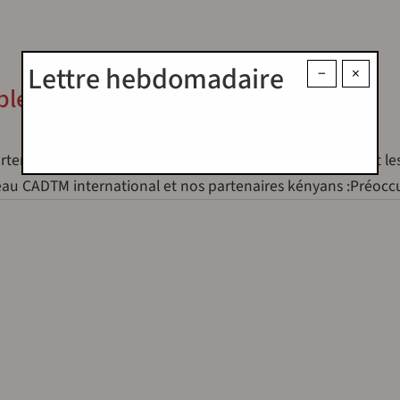
Lettre hebdomadaire
−
×
ple kényan !
rtenaires kényans sur la situation économique du pays et le
éseau CADTM international et nos partenaires kényans :Préo