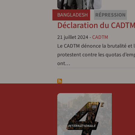
BANGLADESH
RÉPRESSION
Déclaration du CADTM
21 juillet 2024
-
CADTM
Le CADTM dénonce la brutalité et l
protestent contre les quotas d’em
ont…