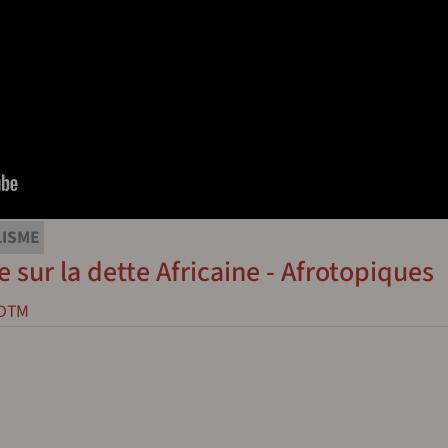
LISME
 sur la dette Africaine - Afrotopiques
DTM