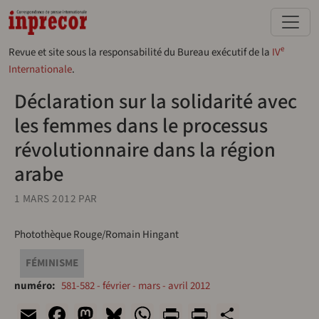
Aller au contenu principal
e
Revue et site sous la responsabilité du Bureau exécutif de la
IV
Internationale
.
Déclaration sur la solidarité avec
les femmes dans le processus
révolutionnaire dans la région
arabe
1 MARS 2012
PAR
Photothèque Rouge/Romain Hingant
FÉMINISME
numéro
581-582 - février - mars - avril 2012
Email
Facebook
Mastodon
Bluesky
WhatsApp
Print
PrintFriend
Share