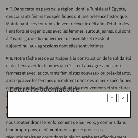
► 7. Dans certains pays de la région, dont la Tunisie et l’Égypte,
des courants féministes spécifiques ont une présence historique.
Maintenant, ces courants doivent relever le défi afin d’établir des
liens forts et organiques avec les femmes, surtout jeunes, qui sont
à l’avant-garde du mouvement d’ensemble et résistent
aujourd’hui aux agressions dont elles sont victimes.
► 8. Notre tâche est de participer à la construction de la solidarité
et des liens avec les femmes qui résistent aux agressions anti-
femmes et avec les courants féministes nouveaux ou préexistants,
ainsi qu’avec les femmes qui militent dans des milieux spécifiques
Lettre hebdomadaire
comme le mouvement syndical, par les mouvements et structures
appropriés dans nos pays.
−
×
► 9. En favorisant la connaissance la plus large possible de
l’existence et de l’action de ces groupes et mouvements féminins
nous soutiendrons le renforcement de leur voix, y compris dans
leur propre pays, et démontrerons que le processus
révolutionnaire en cours dans la région arabe est effectivement