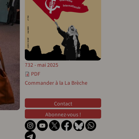
732 - mai 2025
PDF
Commander à la La Brèche
Contact
Contact
Abonnez-vous !