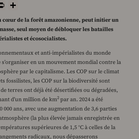
y
tsApp
rint
PrintFriendly
Share
 cœur de la forêt amazonienne, peut initier un
e masse, seul moyen de débloquer les batailles
rialistes et écosocialistes.
onnementaux et anti-impérialistes du monde
de s’organiser en un mouvement mondial contre la
iosphère par le capitalisme. Les COP sur le climat
s fossilistes, les COP sur la biodiversité sont
de terres ont déjà été désertifiées ou dégradées,
2
nant d’un million de km
par an. 2024 a été
0 000 ans, avec une augmentation de 3,6 parties
atmosphère (la plus élevée jamais enregistrée en
mpératures supérieures de 1,5 °C à celles de la
changements radicaux, nous dépasserons