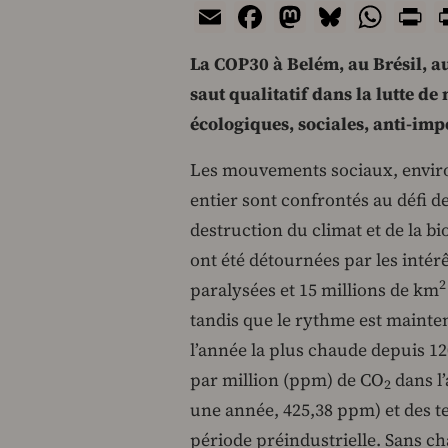
Email
Facebook
Mastodon
Bluesk
Wha
P
La COP30 à Belém, au Brésil, au
saut qualitatif dans la lutte d
écologiques, sociales, anti-impé
Les mouvements sociaux, envir
entier sont confrontés au défi 
destruction du climat et de la b
ont été détournées par les intérêt
2
paralysées et 15 millions de km
tandis que le rythme est mainte
l’année la plus chaude depuis 12
par million (ppm) de CO
dans l’
2
une année, 425,38 ppm) et des te
période préindustrielle. Sans 