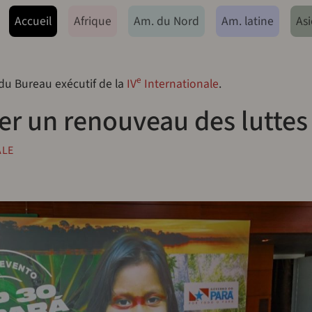
ação principal
Accueil
Afrique
Am. du Nord
Am. latine
Asi
e
 du Bureau exécutif de la
IV
Internationale
.
er un renouveau des luttes
ALE