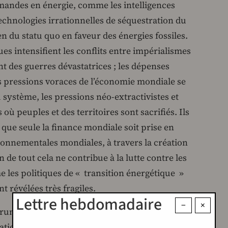
ndes en énergie, comme les intelligences
 technologies irrationnelles de séquestration du
en du statu quo en faveur des énergies fossiles.
s intensifient les conflits entre impérialismes
t des guerres dévastatrices ; les dépenses
es pressions voraces de l’économie mondiale se
u système, les pressions néo-extractivistes et
ù peuples et des territoires sont sacrifiés. Ils
t que seule la finance mondiale soit prise en
ronnementales mondiales, à travers la création
de tout cela ne contribue à la lutte contre les
 les politiques de « transition énergétique »
révélées très fragiles.
Lettre hebdomadaire
−
×
Trump, le racisme, la xénophobie et l’intolérance
égationnisme scientifique pour dicter les