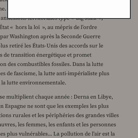
sme. Le nouveau gouvernement américain
nnexions territoriales type « big stick »,
tat « hors la loi », au mépris de l’ordre
é par Washington après la Seconde Guerre
us retiré les États-Unis des accords sur le
ns de transition énergétique et promet
tion des combustibles fossiles. Dans la lutte
 de fascisme, la lutte anti-impérialiste plus
 la lutte environnementale.
 se multiplient chaque année : Derna en Libye,
en Espagne ne sont que les exemples les plus
ions rurales et les périphéries des grandes villes
pauvres, les femmes, les enfants et les personnes
les plus vulnérables… La pollution de l’air est la