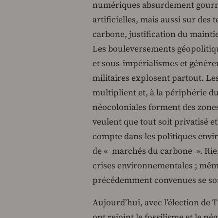
numériques absurdement gourma
artificielles, mais aussi sur des
carbone, justification du mainti
Les bouleversements géopolitique
et sous-impérialismes et génèren
militaires explosent partout. L
multiplient et, à la périphérie d
néocoloniales forment des zones o
veulent que tout soit privatisé e
compte dans les politiques envi
de « marchés du carbone ». Rien 
crises environnementales ; même
précédemment convenues se sont 
Aujourd’hui, avec l’élection de 
ont rejoint le fossilisme et le n