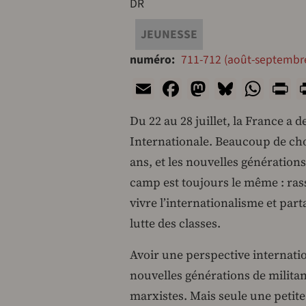
DR
JEUNESSE
numéro
711-712 (août-septembr
Email
Facebook
Mastodon
Bluesk
Wha
P
Du 22 au 28 juillet, la France a 
Internationale. Beaucoup de cho
ans, et les nouvelles génération
camp est toujours le même : ras
vivre l’internationalisme et part
lutte des classes.
Avoir une perspective internatio
nouvelles générations de milita
marxistes. Mais seule une petite 