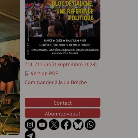
711-712 (août-septembre 2023)
Version PDF
Commander à la La Brèche
Contact
Contact
Abonnez-vous !