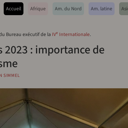
ação principal
Accueil
Afrique
Am. du Nord
Am. latine
Asi
e
 du Bureau exécutif de la
IV
Internationale
.
 2023 : importance de
isme
N SIMMEL