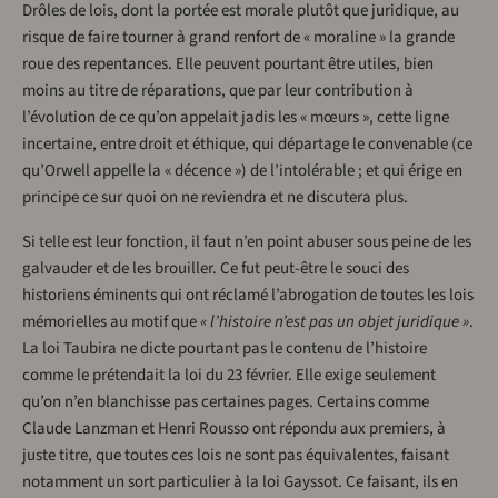
Drôles de lois, dont la portée est morale plutôt que juridique, au
risque de faire tourner à grand renfort de « moraline » la grande
roue des repentances. Elle peuvent pourtant être utiles, bien
moins au titre de réparations, que par leur contribution à
l’évolution de ce qu’on appelait jadis les « mœurs », cette ligne
incertaine, entre droit et éthique, qui départage le convenable (ce
qu’Orwell appelle la « décence ») de l’intolérable ; et qui érige en
principe ce sur quoi on ne reviendra et ne discutera plus.
Si telle est leur fonction, il faut n’en point abuser sous peine de les
galvauder et de les brouiller. Ce fut peut-être le souci des
historiens éminents qui ont réclamé l’abrogation de toutes les lois
mémorielles au motif que
« l’histoire n’est pas un objet juridique »
.
La loi Taubira ne dicte pourtant pas le contenu de l’histoire
comme le prétendait la loi du 23 février. Elle exige seulement
qu’on n’en blanchisse pas certaines pages. Certains comme
Claude Lanzman et Henri Rousso ont répondu aux premiers, à
juste titre, que toutes ces lois ne sont pas équivalentes, faisant
notamment un sort particulier à la loi Gayssot. Ce faisant, ils en