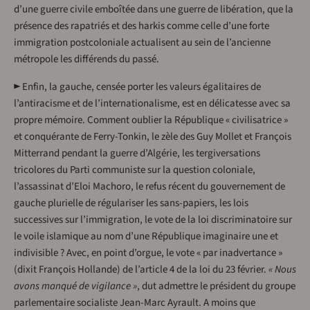
d’une guerre civile emboîtée dans une guerre de libération, que la
présence des rapatriés et des harkis comme celle d’une forte
immigration postcoloniale actualisent au sein de l’ancienne
métropole les différends du passé.
► Enfin, la gauche, censée porter les valeurs égalitaires de
l’antiracisme et de l’internationalisme, est en délicatesse avec sa
propre mémoire. Comment oublier la République « civilisatrice »
et conquérante de Ferry-Tonkin, le zèle des Guy Mollet et François
Mitterrand pendant la guerre d’Algérie, les tergiversations
tricolores du Parti communiste sur la question coloniale,
l’assassinat d’Eloi Machoro, le refus récent du gouvernement de
gauche plurielle de régulariser les sans-papiers, les lois
successives sur l’immigration, le vote de la loi discriminatoire sur
le voile islamique au nom d’une République imaginaire une et
indivisible ? Avec, en point d’orgue, le vote « par inadvertance »
(dixit François Hollande) de l’article 4 de la loi du 23 février.
« Nous
avons manqué de vigilance »
, dut admettre le président du groupe
parlementaire socialiste Jean-Marc Ayrault. A moins que