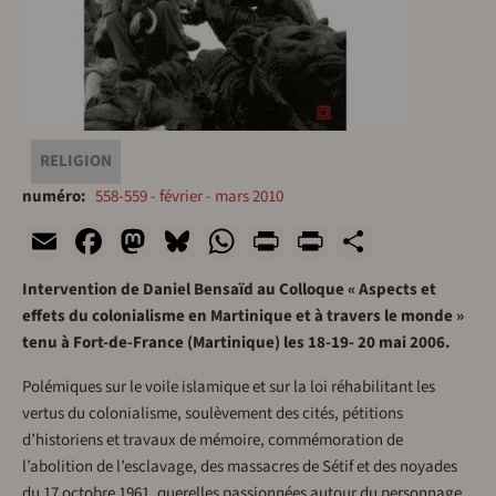
RELIGION
numéro
558-559 - février - mars 2010
Email
Facebook
Mastodon
Bluesky
WhatsApp
Print
PrintFriend
Share
Intervention de Daniel Bensaïd au Colloque « Aspects et
effets du colonialisme en Martinique et à travers le monde »
tenu à Fort-de-France (Martinique) les 18-19- 20 mai 2006.
Polémiques sur le voile islamique et sur la loi réhabilitant les
vertus du colonialisme, soulèvement des cités, pétitions
d’historiens et travaux de mémoire, commémoration de
l’abolition de l’esclavage, des massacres de Sétif et des noyades
du 17 octobre 1961, querelles passionnées autour du personnage