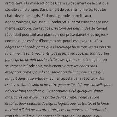
remontant à la malédiction de Cham au détriment de la critique
sociale et historique. Dans la nuit de ces anti-lumières, tous les
chats deviennent gris. Et dans la grande marmite aux
anachronismes, Rousseau, Condorcet, Diderot cuisent dans une
même opprobre. L’auteur de
L’Histoire des deux Indes
de Raynal
répondait pourtant aux planteurs qui présentaient « les nègres »
comme « une espèce d’hommes nés pour l’esclavage » :
« Les
nègres sont bornés parce que l’esclavage brise tous les ressorts de
l’homme. Ils sont méchants, pas assez avec vous. Ils sont fourbes,
parce qu’on ne doit pas la vérité à ses tyrans. »
Il dénonçait non
seulement le Code noir, mais encore
« tous les codes sans
exception, armés pour la conservation de l’homme même qui
languit dans la servitude »
. Et il en appelait à la révolte :
« Vos
esclaves n’ont besoin ni de votre générosité ni de vos conseils pour
briser le joug sacrilège qui les opprime. Déjà quelques Blancs
massacrés ont expié une partie de nos crimes ; déjà se sont
établies deux colonies de nègres fugitifs que les traités et la force
mettent à l’abri de vos attentats ; ces entreprises sont autant de
traits de lumière qui annoncent l’orage ; et il ne manque aux