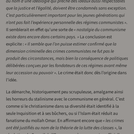
au nom d’une idéologie qui prêche des idéaux aussi respectables
que la justice et l’égalité, doivent être condamnés sans exception.
C’est particulièrement important pour les jeunes générations qui
n’ont pas fait l’expérience personnelle des régimes communistes »
.
Il semblerait en effet qu’une sorte de
« nostalgie du communisme
existe dans encore dans certains pays. »
La conclusion est
explicite :
« Il semble que l’on puisse estimer confirmé que la
dimension criminelle des crimes communistes ne fut pas le
produit des circonstances, mais bien la conséquence de politiques
délibérées conçues par les fondateurs de ces régimes avant même
leur accession au pouvoir »
. Le crime était donc dès l’origine dans
l’idée.
La démarche, historiquement peu scrupuleuse, amalgame ainsi
les horreurs du stalinisme avec le communisme en général. C’est
comme si le christianisme dans sa diversité était identifié à la
seule Inquisition et à ses bûchers, ou si l’Islam était réduit au
fanatisme du mollah Omar. En affirmant encore que
« les crimes
ont été justifiés au nom de la théorie de la lutte des classes »
, la