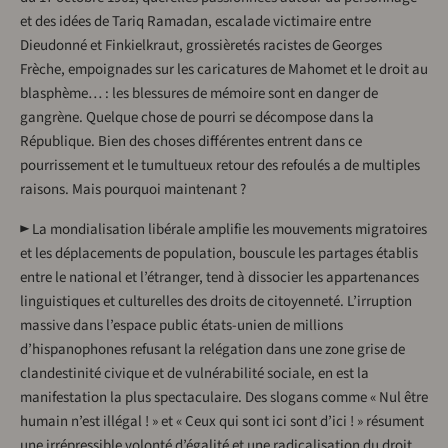
et des idées de Tariq Ramadan, escalade victimaire entre
Dieudonné et Finkielkraut, grossièretés racistes de Georges
Frèche, empoignades sur les caricatures de Mahomet et le droit au
blasphème… : les blessures de mémoire sont en danger de
gangrène. Quelque chose de pourri se décompose dans la
République. Bien des choses différentes entrent dans ce
pourrissement et le tumultueux retour des refoulés a de multiples
raisons. Mais pourquoi maintenant ?
► La mondialisation libérale amplifie les mouvements migratoires
et les déplacements de population, bouscule les partages établis
entre le national et l’étranger, tend à dissocier les appartenances
linguistiques et culturelles des droits de citoyenneté. L’irruption
massive dans l’espace public états-unien de millions
d’hispanophones refusant la relégation dans une zone grise de
clandestinité civique et de vulnérabilité sociale, en est la
manifestation la plus spectaculaire. Des slogans comme « Nul être
humain n’est illégal ! » et « Ceux qui sont ici sont d’ici ! » résument
une irrépressible volonté d’égalité et une radicalisation du droit