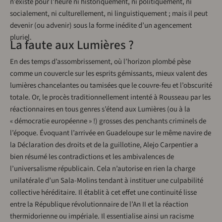
n’existe pour l’heure ni historiquement, ni politiquement, ni
socialement, ni culturellement, ni linguistiquement ; mais il peut
devenir (ou advenir) sous la forme inédite d’un agencement
pluriel.
La faute aux Lumières ?
En des temps d’assombrissement, où l’horizon plombé pèse
comme un couvercle sur les esprits gémissants, mieux valent des
lumières chancelantes ou tamisées que le couvre-feu et l’obscurité
totale. Or, le procès traditionnellement intenté à Rousseau par les
réactionnaires en tous genres s’étend aux Lumières (ou à la
« démocratie européenne » !) grosses des penchants criminels de
l’époque. Évoquant l’arrivée en Guadeloupe sur le même navire de
la Déclaration des droits et de la guillotine, Alejo Carpentier a
bien résumé les contradictions et les ambivalences de
l’universalisme républicain. Cela n’autorise en rien la charge
unilatérale d’un Sala-Molins tendant à instituer une culpabilité
collective héréditaire. Il établit à cet effet une continuité lisse
entre la République révolutionnaire de l’An II et la réaction
thermidorienne ou impériale. Il essentialise ainsi un racisme