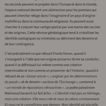
les seconds peuvent se projeter dans l’Europe et dans le monde,
l’espace national devient une abstraction pour les premiers qui
peuvent chercher refuge dans l’imaginaire d’un pays d’origine
mythifié ou dans la communauté religieuse. Ils peuvent aussi
chercher à conjurer leur vertige spatial par une manie des racines
et des origines. Cette névrose généalogique tend à cristalliser les
identités zoologiques ou minérales au détriment des devenirs et
de leur contingence.
C’est précisément ce que refusait Frantz Fanon, quand il
s’insurgeait à l’idée que son origine puisse lui dicter sa conduite ;
quand il se définissait lui-même comme une création
interminable et non comme un prisonnier de l’Histoire ; quand il
refusait de se
« laisser ancrer »
,
« engluer par les déterminations
du passé »
, et de devenir
« esclave de l’Esclavage »
, cantonné à
« un monde de réparations rétroactives »
. Le poète palestinien
Mahmoud Darwich lui fait écho :
« L’identité n’est pas un héritage,
mais une création. Elle nous crée et nous la créons constamment.
Et nous ne la connaîtrons que demain. Mon identité est plurielle,