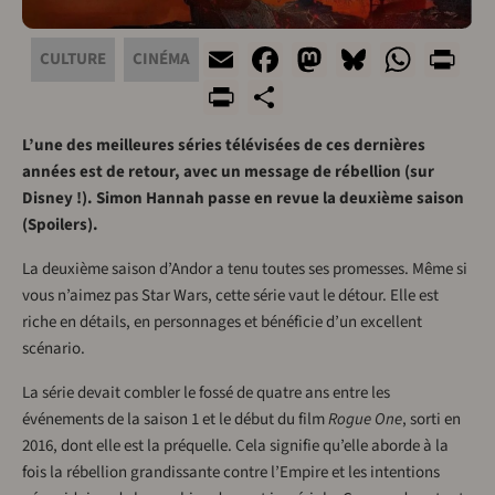
Email
Facebook
Mastodon
Bluesky
What
Pr
CULTURE
CINÉMA
PrintFriendly
Share
L’une des meilleures séries télévisées de ces dernières
années est de retour, avec un message de rébellion (sur
Disney !). Simon Hannah passe en revue la deuxième saison
(Spoilers).
La deuxième saison d’Andor a tenu toutes ses promesses. Même si
vous n’aimez pas Star Wars, cette série vaut le détour. Elle est
riche en détails, en personnages et bénéficie d’un excellent
scénario.
La série devait combler le fossé de quatre ans entre les
événements de la saison 1 et le début du film
Rogue One
, sorti en
2016, dont elle est la préquelle. Cela signifie qu’elle aborde à la
fois la rébellion grandissante contre l’Empire et les intentions